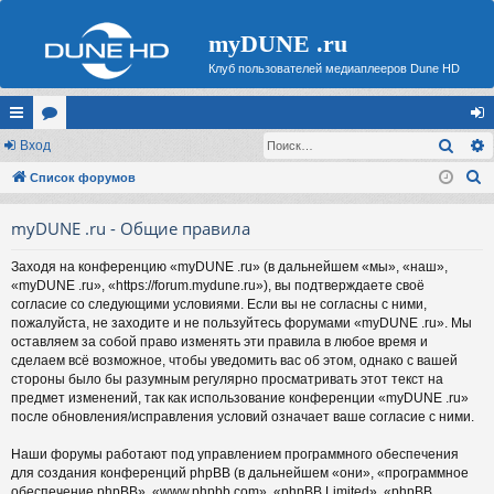
myDUNE .ru
Клуб пользователей медиаплееров Dune HD
Поис
с
Вход
ор
хо
П
ы
Список форумов
ум
д
о
лк
ы
myDUNE .ru - Общие правила
и
и
с
Заходя на конференцию «myDUNE .ru» (в дальнейшем «мы», «наш»,
к
«myDUNE .ru», «https://forum.mydune.ru»), вы подтверждаете своё
согласие со следующими условиями. Если вы не согласны с ними,
пожалуйста, не заходите и не пользуйтесь форумами «myDUNE .ru». Мы
оставляем за собой право изменять эти правила в любое время и
сделаем всё возможное, чтобы уведомить вас об этом, однако с вашей
стороны было бы разумным регулярно просматривать этот текст на
предмет изменений, так как использование конференции «myDUNE .ru»
после обновления/исправления условий означает ваше согласие с ними.
Наши форумы работают под управлением программного обеспечения
для создания конференций phpBB (в дальнейшем «они», «программное
обеспечение phpBB», «www.phpbb.com», «phpBB Limited», «phpBB