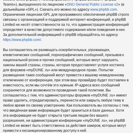
Teams»), выпущенного по лицензии «
GNU General Public License v2
» (в
дальнейшем «GPL»). Скачать его можно по адресу
www.phpbb.com
.
Ограничения лицензии GPL для программного обеспечения phpBB строго
связаны с организацией и поддержкой интернет-конференций, и phpBB
Limited не несёт ответственности за то, что администрация конференций
определяет в качестве допустимого содержания и/или поведения в них.
За дополнительной информацией о phpBB обращайтесь по адресу
https://www.phpbb.com/
.
Вы соглашаетесь не размещать оскорбительных, угрожающих,
клеветнических сообщений, порнографических сообщений, призывов к
национальной розни и прочих сообщений, которые могут нарушить
законы вашей страны, страны, которая предоставляет услуги хостинга
для форумов «myDUNE .ru» или международное право. Попытки
размещения таких сообщений могут привести к вашему немедленному
отключению от конференции, при этом ваш провайдер будет поставлен в
известность, если мы сочтём это нужным. IP-адреса всех сообщений
сохраняются для возможности проведения такой политики. Вы
соглашаетесь с тем, что администраторы форумов «myDUNE .ru» имеют
право удалить, отредактировать, перенести или закрыть любую тему в
любое время по своему усмотрению. Как пользователь вы согласны с тем,
что введённая вами информация будет храниться в базе данных. Хотя
эта информация не будет открыта третьим лицам без вашего
разрешения, ни администрация конференции «myDUNE .ru», ни phpBB
Limited не может быть ответственна за действия хакеров, которые могут
привести к несанкционированному доступу к ней.