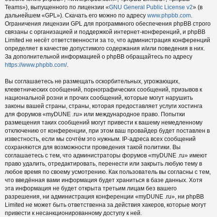
Teams»), выпущенного по лицензии «
GNU General Public License v2
» (в
дальнейшем «GPL»). Скачать его можно по адресу
www.phpbb.com
.
Ограничения лицензии GPL для программного обеспечения phpBB строго
связаны с организацией и поддержкой интернет-конференций, и phpBB
Limited не несёт ответственности за то, что администрация конференций
определяет в качестве допустимого содержания и/или поведения в них.
За дополнительной информацией о phpBB обращайтесь по адресу
https://www.phpbb.com/
.
Вы соглашаетесь не размещать оскорбительных, угрожающих,
клеветнических сообщений, порнографических сообщений, призывов к
национальной розни и прочих сообщений, которые могут нарушить
законы вашей страны, страны, которая предоставляет услуги хостинга
для форумов «myDUNE .ru» или международное право. Попытки
размещения таких сообщений могут привести к вашему немедленному
отключению от конференции, при этом ваш провайдер будет поставлен в
известность, если мы сочтём это нужным. IP-адреса всех сообщений
сохраняются для возможности проведения такой политики. Вы
соглашаетесь с тем, что администраторы форумов «myDUNE .ru» имеют
право удалить, отредактировать, перенести или закрыть любую тему в
любое время по своему усмотрению. Как пользователь вы согласны с тем,
что введённая вами информация будет храниться в базе данных. Хотя
эта информация не будет открыта третьим лицам без вашего
разрешения, ни администрация конференции «myDUNE .ru», ни phpBB
Limited не может быть ответственна за действия хакеров, которые могут
привести к несанкционированному доступу к ней.