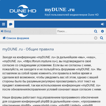
myDUNE .ru
Клуб пользователей медиаплееров Dune HD
Поис
с
Вход
ор
хо
П
ы
Список форумов
ум
д
о
лк
ы
myDUNE .ru - Общие правила
и
и
с
Заходя на конференцию «myDUNE .ru» (в дальнейшем «мы», «наш»,
к
«myDUNE .ru», «https://forum.mydune.ru»), вы подтверждаете своё
согласие со следующими условиями. Если вы не согласны с ними,
пожалуйста, не заходите и не пользуйтесь форумами «myDUNE .ru». Мы
оставляем за собой право изменять эти правила в любое время и
сделаем всё возможное, чтобы уведомить вас об этом, однако с вашей
стороны было бы разумным регулярно просматривать этот текст на
предмет изменений, так как использование конференции «myDUNE .ru»
после обновления/исправления условий означает ваше согласие с ними.
Наши форумы работают под управлением программного обеспечения
для создания конференций phpBB (в дальнейшем «они», «программное
обеспечение phpBB», «www.phpbb.com», «phpBB Limited», «phpBB