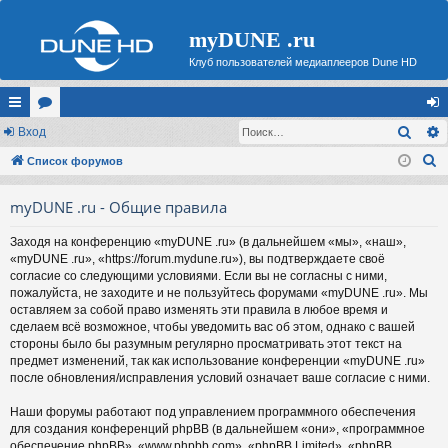
myDUNE .ru
Клуб пользователей медиаплееров Dune HD
Поис
с
Вход
ор
хо
П
ы
Список форумов
ум
д
о
лк
ы
myDUNE .ru - Общие правила
и
и
с
Заходя на конференцию «myDUNE .ru» (в дальнейшем «мы», «наш»,
к
«myDUNE .ru», «https://forum.mydune.ru»), вы подтверждаете своё
согласие со следующими условиями. Если вы не согласны с ними,
пожалуйста, не заходите и не пользуйтесь форумами «myDUNE .ru». Мы
оставляем за собой право изменять эти правила в любое время и
сделаем всё возможное, чтобы уведомить вас об этом, однако с вашей
стороны было бы разумным регулярно просматривать этот текст на
предмет изменений, так как использование конференции «myDUNE .ru»
после обновления/исправления условий означает ваше согласие с ними.
Наши форумы работают под управлением программного обеспечения
для создания конференций phpBB (в дальнейшем «они», «программное
обеспечение phpBB», «www.phpbb.com», «phpBB Limited», «phpBB