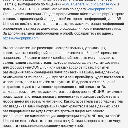
Teams»), выпущенного по лицензии «
GNU General Public License v2
» (в
дальнейшем «GPL»). Скачать его можно по адресу
www.phpbb.com
.
Ограничения лицензии GPL для программного обеспечения phpBB строго
связаны с организацией и поддержкой интернет-конференций, и phpBB
Limited не несёт ответственности за то, что администрация конференций
определяет в качестве допустимого содержания и/или поведения в них.
За дополнительной информацией о phpBB обращайтесь по адресу
https://www.phpbb.com/
.
Вы соглашаетесь не размещать оскорбительных, угрожающих,
клеветнических сообщений, порнографических сообщений, призывов к
национальной розни и прочих сообщений, которые могут нарушить
законы вашей страны, страны, которая предоставляет услуги хостинга
для форумов «myDUNE .ru» или международное право. Попытки
размещения таких сообщений могут привести к вашему немедленному
отключению от конференции, при этом ваш провайдер будет поставлен в
известность, если мы сочтём это нужным. IP-адреса всех сообщений
сохраняются для возможности проведения такой политики. Вы
соглашаетесь с тем, что администраторы форумов «myDUNE .ru» имеют
право удалить, отредактировать, перенести или закрыть любую тему в
любое время по своему усмотрению. Как пользователь вы согласны с тем,
что введённая вами информация будет храниться в базе данных. Хотя
эта информация не будет открыта третьим лицам без вашего
разрешения, ни администрация конференции «myDUNE .ru», ни phpBB
Limited не может быть ответственна за действия хакеров, которые могут
привести к несанкционированному доступу к ней.