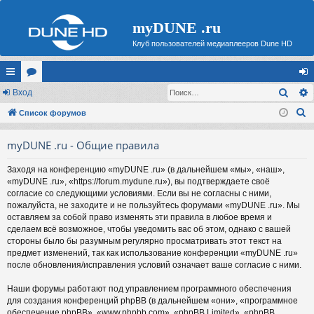
myDUNE .ru
Клуб пользователей медиаплееров Dune HD
Поис
с
Вход
ор
хо
П
ы
Список форумов
ум
д
о
лк
ы
myDUNE .ru - Общие правила
и
и
с
Заходя на конференцию «myDUNE .ru» (в дальнейшем «мы», «наш»,
к
«myDUNE .ru», «https://forum.mydune.ru»), вы подтверждаете своё
согласие со следующими условиями. Если вы не согласны с ними,
пожалуйста, не заходите и не пользуйтесь форумами «myDUNE .ru». Мы
оставляем за собой право изменять эти правила в любое время и
сделаем всё возможное, чтобы уведомить вас об этом, однако с вашей
стороны было бы разумным регулярно просматривать этот текст на
предмет изменений, так как использование конференции «myDUNE .ru»
после обновления/исправления условий означает ваше согласие с ними.
Наши форумы работают под управлением программного обеспечения
для создания конференций phpBB (в дальнейшем «они», «программное
обеспечение phpBB», «www.phpbb.com», «phpBB Limited», «phpBB