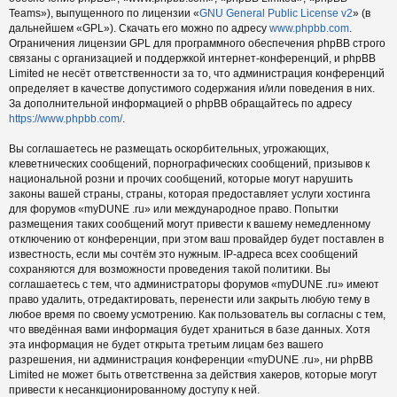
Teams»), выпущенного по лицензии «
GNU General Public License v2
» (в
дальнейшем «GPL»). Скачать его можно по адресу
www.phpbb.com
.
Ограничения лицензии GPL для программного обеспечения phpBB строго
связаны с организацией и поддержкой интернет-конференций, и phpBB
Limited не несёт ответственности за то, что администрация конференций
определяет в качестве допустимого содержания и/или поведения в них.
За дополнительной информацией о phpBB обращайтесь по адресу
https://www.phpbb.com/
.
Вы соглашаетесь не размещать оскорбительных, угрожающих,
клеветнических сообщений, порнографических сообщений, призывов к
национальной розни и прочих сообщений, которые могут нарушить
законы вашей страны, страны, которая предоставляет услуги хостинга
для форумов «myDUNE .ru» или международное право. Попытки
размещения таких сообщений могут привести к вашему немедленному
отключению от конференции, при этом ваш провайдер будет поставлен в
известность, если мы сочтём это нужным. IP-адреса всех сообщений
сохраняются для возможности проведения такой политики. Вы
соглашаетесь с тем, что администраторы форумов «myDUNE .ru» имеют
право удалить, отредактировать, перенести или закрыть любую тему в
любое время по своему усмотрению. Как пользователь вы согласны с тем,
что введённая вами информация будет храниться в базе данных. Хотя
эта информация не будет открыта третьим лицам без вашего
разрешения, ни администрация конференции «myDUNE .ru», ни phpBB
Limited не может быть ответственна за действия хакеров, которые могут
привести к несанкционированному доступу к ней.