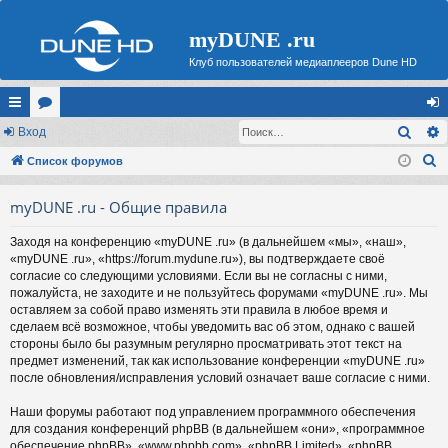
myDUNE .ru
Клуб пользователей медиаплееров Dune HD
Поис
с
Вход
ор
хо
П
ы
Список форумов
ум
д
о
лк
ы
myDUNE .ru - Общие правила
и
и
с
Заходя на конференцию «myDUNE .ru» (в дальнейшем «мы», «наш»,
к
«myDUNE .ru», «https://forum.mydune.ru»), вы подтверждаете своё
согласие со следующими условиями. Если вы не согласны с ними,
пожалуйста, не заходите и не пользуйтесь форумами «myDUNE .ru». Мы
оставляем за собой право изменять эти правила в любое время и
сделаем всё возможное, чтобы уведомить вас об этом, однако с вашей
стороны было бы разумным регулярно просматривать этот текст на
предмет изменений, так как использование конференции «myDUNE .ru»
после обновления/исправления условий означает ваше согласие с ними.
Наши форумы работают под управлением программного обеспечения
для создания конференций phpBB (в дальнейшем «они», «программное
обеспечение phpBB», «www.phpbb.com», «phpBB Limited», «phpBB