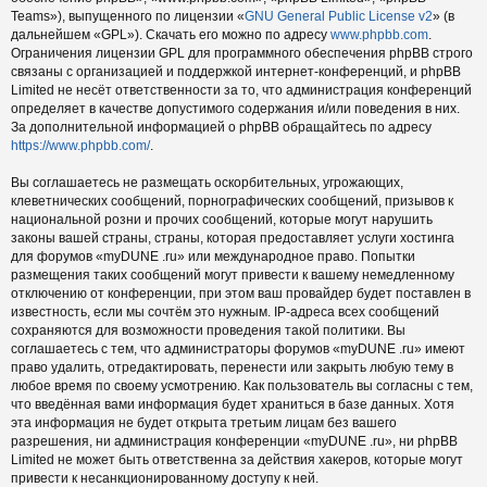
Teams»), выпущенного по лицензии «
GNU General Public License v2
» (в
дальнейшем «GPL»). Скачать его можно по адресу
www.phpbb.com
.
Ограничения лицензии GPL для программного обеспечения phpBB строго
связаны с организацией и поддержкой интернет-конференций, и phpBB
Limited не несёт ответственности за то, что администрация конференций
определяет в качестве допустимого содержания и/или поведения в них.
За дополнительной информацией о phpBB обращайтесь по адресу
https://www.phpbb.com/
.
Вы соглашаетесь не размещать оскорбительных, угрожающих,
клеветнических сообщений, порнографических сообщений, призывов к
национальной розни и прочих сообщений, которые могут нарушить
законы вашей страны, страны, которая предоставляет услуги хостинга
для форумов «myDUNE .ru» или международное право. Попытки
размещения таких сообщений могут привести к вашему немедленному
отключению от конференции, при этом ваш провайдер будет поставлен в
известность, если мы сочтём это нужным. IP-адреса всех сообщений
сохраняются для возможности проведения такой политики. Вы
соглашаетесь с тем, что администраторы форумов «myDUNE .ru» имеют
право удалить, отредактировать, перенести или закрыть любую тему в
любое время по своему усмотрению. Как пользователь вы согласны с тем,
что введённая вами информация будет храниться в базе данных. Хотя
эта информация не будет открыта третьим лицам без вашего
разрешения, ни администрация конференции «myDUNE .ru», ни phpBB
Limited не может быть ответственна за действия хакеров, которые могут
привести к несанкционированному доступу к ней.