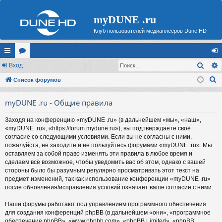
myDUNE .ru
Клуб пользователей медиаплееров Dune HD
Поис
с
Вход
ор
хо
П
ы
Список форумов
ум
д
о
лк
ы
myDUNE .ru - Общие правила
и
и
с
Заходя на конференцию «myDUNE .ru» (в дальнейшем «мы», «наш»,
к
«myDUNE .ru», «https://forum.mydune.ru»), вы подтверждаете своё
согласие со следующими условиями. Если вы не согласны с ними,
пожалуйста, не заходите и не пользуйтесь форумами «myDUNE .ru». Мы
оставляем за собой право изменять эти правила в любое время и
сделаем всё возможное, чтобы уведомить вас об этом, однако с вашей
стороны было бы разумным регулярно просматривать этот текст на
предмет изменений, так как использование конференции «myDUNE .ru»
после обновления/исправления условий означает ваше согласие с ними.
Наши форумы работают под управлением программного обеспечения
для создания конференций phpBB (в дальнейшем «они», «программное
обеспечение phpBB», «www.phpbb.com», «phpBB Limited», «phpBB