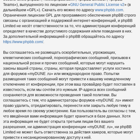
Teams»), выпущенного по лицензии «
GNU General Public License v2
» (в
дальнейшем «GPL»). Скачать его можно по адресу
www.phpbb.com
.
Ограничения лицензии GPL для программного обеспечения phpBB строго
связаны с организацией и поддержкой интернет-конференций, и phpBB
Limited не несёт ответственности за то, что администрация конференций
определяет в качестве допустимого содержания и/или поведения в них.
За дополнительной информацией о phpBB обращайтесь по адресу
https://www.phpbb.com/
.
Вы соглашаетесь не размещать оскорбительных, угрожающих,
клеветнических сообщений, порнографических сообщений, призывов к
национальной розни и прочих сообщений, которые могут нарушить
законы вашей страны, страны, которая предоставляет услуги хостинга
для форумов «myDUNE .ru» или международное право. Попытки
размещения таких сообщений могут привести к вашему немедленному
отключению от конференции, при этом ваш провайдер будет поставлен в
известность, если мы сочтём это нужным. IP-адреса всех сообщений
сохраняются для возможности проведения такой политики. Вы
соглашаетесь с тем, что администраторы форумов «myDUNE .ru» имеют
право удалить, отредактировать, перенести или закрыть любую тему в
любое время по своему усмотрению. Как пользователь вы согласны с тем,
что введённая вами информация будет храниться в базе данных. Хотя
эта информация не будет открыта третьим лицам без вашего
разрешения, ни администрация конференции «myDUNE .ru», ни phpBB
Limited не может быть ответственна за действия хакеров, которые могут
привести к несанкционированному доступу к ней.