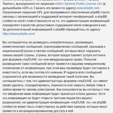
Teams»), выпущенного по лицензии «
GNU General Public License v2
» (в
дальнейшем «GPL»). Скачать его можно по адресу
www.phpbb.com
.
Ограничения лицензии GPL для программного обеспечения phpBB строго
связаны с организацией и поддержкой интернет-конференций, и phpBB
Limited не несёт ответственности за то, что администрация конференций
определяет в качестве допустимого содержания и/или поведения в них.
За дополнительной информацией о phpBB обращайтесь по адресу
https://www.phpbb.com/
.
Вы соглашаетесь не размещать оскорбительных, угрожающих,
клеветнических сообщений, порнографических сообщений, призывов к
национальной розни и прочих сообщений, которые могут нарушить
законы вашей страны, страны, которая предоставляет услуги хостинга
для форумов «myDUNE .ru» или международное право. Попытки
размещения таких сообщений могут привести к вашему немедленному
отключению от конференции, при этом ваш провайдер будет поставлен в
известность, если мы сочтём это нужным. IP-адреса всех сообщений
сохраняются для возможности проведения такой политики. Вы
соглашаетесь с тем, что администраторы форумов «myDUNE .ru» имеют
право удалить, отредактировать, перенести или закрыть любую тему в
любое время по своему усмотрению. Как пользователь вы согласны с тем,
что введённая вами информация будет храниться в базе данных. Хотя
эта информация не будет открыта третьим лицам без вашего
разрешения, ни администрация конференции «myDUNE .ru», ни phpBB
Limited не может быть ответственна за действия хакеров, которые могут
привести к несанкционированному доступу к ней.