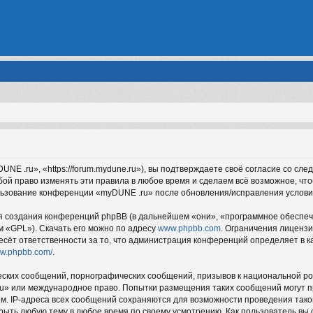
 .ru», «https://forum.mydune.ru»), вы подтверждаете своё согласие со сле
ой право изменять эти правила в любое время и сделаем всё возможное, чт
ользование конференции «myDUNE .ru» после обновления/исправления услови
создания конференций phpBB (в дальнейшем «они», «программное обеспече
м «GPL»). Скачать его можно по адресу
www.phpbb.com
. Ограничения лиценз
есёт ответственности за то, что администрация конференций определяет в ка
ww.phpbb.com/
.
ских сообщений, порнографических сообщений, призывов к национальной ро
ru» или международное право. Попытки размещения таких сообщений могут 
ым. IP-адреса всех сообщений сохраняются для возможности проведения так
рыть любую тему в любое время по своему усмотрению. Как пользователь вы 