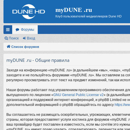
myDUNE .ru
Клуб пользователей медиаплееров Dune HD
Форумы
с
Поиск
Вход
ы
Список форумов
лк
myDUNE .ru - Общие правила
и
Заходя на конференцию «myDUNE .ru» (в дальнейшем «мы», «наш», «myDUNE
заходите и не пользуйтесь форумами «myDUNE .ru». Мы оставляем за соб
регулярно просматривать этот текст на предмет изменений, так как исп
Наши форумы работают под управлением программного обеспечения для 
выпущенного по лицензии «
GNU General Public License v2
» (в дальнейше
организацией и поддержкой интернет-конференций, и phpBB Limited не н
дополнительной информацией о phpBB обращайтесь по адресу
https://w
Вы соглашаетесь не размещать оскорбительных, угрожающих, клеветниче
страны, которая предоставляет услуги хостинга для форумов «myDUNE .
ваш провайдер будет поставлен в известность, если мы сочтём это нужн
«myDUNE .ru» имеют право удалить, отредактировать, перенести или зак