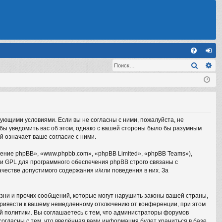
С
Поиск
Ра
FA
хо
Q
д
дующими условиями. Если вы не согласны с ними, пожалуйста, не
обы уведомить вас об этом, однако с вашей стороны было бы разумным
й означает ваше согласие с ними.
ние phpBB», «www.phpbb.com», «phpBB Limited», «phpBB Teams»),
ии GPL для программного обеспечения phpBB строго связаны с
честве допустимого содержания и/или поведения в них. За
зни и прочих сообщений, которые могут нарушить законы вашей страны,
привести к вашему немедленному отключению от конференции, при этом
ой политики. Вы соглашаетесь с тем, что администраторы форумов
согласны с тем, что введённая вами информация будет храниться в базе