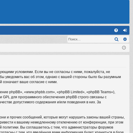
С
Поиск
Ра
FA
хо
Q
д
дующими условиями. Если вы не согласны с ними, пожалуйста, не
обы уведомить вас об этом, однако с вашей стороны было бы разумным
й означает ваше согласие с ними.
ние phpBB», «www.phpbb.com», «phpBB Limited», «phpBB Teams»),
ии GPL для программного обеспечения phpBB строго связаны с
честве допустимого содержания и/или поведения в них. За
зни и прочих сообщений, которые могут нарушить законы вашей страны,
привести к вашему немедленному отключению от конференции, при этом
ой политики. Вы соглашаетесь с тем, что администраторы форумов
согласны с тем, что введённая вами информация будет храниться в базе