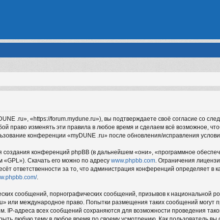
 .ru», «https://forum.mydune.ru»), вы подтверждаете своё согласие со сле
ой право изменять эти правила в любое время и сделаем всё возможное, чт
ользование конференции «myDUNE .ru» после обновления/исправления услови
создания конференций phpBB (в дальнейшем «они», «программное обеспече
м «GPL»). Скачать его можно по адресу
www.phpbb.com
. Ограничения лиценз
есёт ответственности за то, что администрация конференций определяет в ка
ww.phpbb.com/
.
ских сообщений, порнографических сообщений, призывов к национальной ро
ru» или международное право. Попытки размещения таких сообщений могут 
ым. IP-адреса всех сообщений сохраняются для возможности проведения так
рыть любую тему в любое время по своему усмотрению. Как пользователь вы 