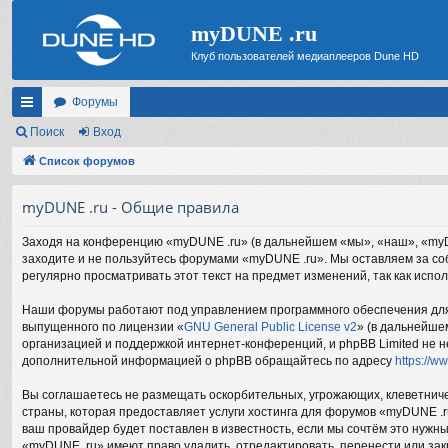
myDUNE .ru
Клуб пользователей медиаплееров Dune HD
Форумы
с
Поиск
Вход
ы
Список форумов
лк
myDUNE .ru - Общие правила
и
Заходя на конференцию «myDUNE .ru» (в дальнейшем «мы», «наш», «myDUNE
заходите и не пользуйтесь форумами «myDUNE .ru». Мы оставляем за соб
регулярно просматривать этот текст на предмет изменений, так как исп
Наши форумы работают под управлением программного обеспечения для 
выпущенного по лицензии «
GNU General Public License v2
» (в дальнейше
организацией и поддержкой интернет-конференций, и phpBB Limited не н
дополнительной информацией о phpBB обращайтесь по адресу
https://w
Вы соглашаетесь не размещать оскорбительных, угрожающих, клеветниче
страны, которая предоставляет услуги хостинга для форумов «myDUNE .
ваш провайдер будет поставлен в известность, если мы сочтём это нужн
«myDUNE .ru» имеют право удалить, отредактировать, перенести или зак