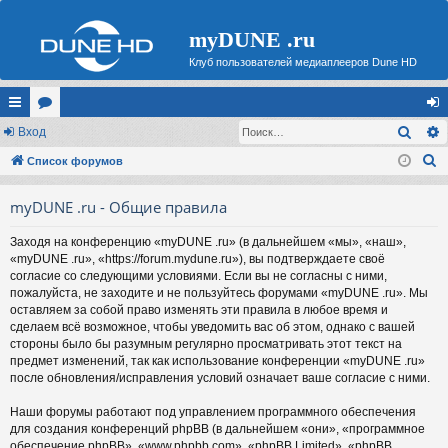
myDUNE .ru
Клуб пользователей медиаплееров Dune HD
Поис
с
Вход
ор
хо
П
ы
Список форумов
ум
д
о
лк
ы
myDUNE .ru - Общие правила
и
и
с
Заходя на конференцию «myDUNE .ru» (в дальнейшем «мы», «наш»,
к
«myDUNE .ru», «https://forum.mydune.ru»), вы подтверждаете своё
согласие со следующими условиями. Если вы не согласны с ними,
пожалуйста, не заходите и не пользуйтесь форумами «myDUNE .ru». Мы
оставляем за собой право изменять эти правила в любое время и
сделаем всё возможное, чтобы уведомить вас об этом, однако с вашей
стороны было бы разумным регулярно просматривать этот текст на
предмет изменений, так как использование конференции «myDUNE .ru»
после обновления/исправления условий означает ваше согласие с ними.
Наши форумы работают под управлением программного обеспечения
для создания конференций phpBB (в дальнейшем «они», «программное
обеспечение phpBB», «www.phpbb.com», «phpBB Limited», «phpBB