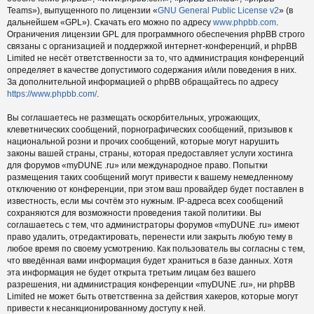
Teams»), выпущенного по лицензии «
GNU General Public License v2
» (в
дальнейшем «GPL»). Скачать его можно по адресу
www.phpbb.com
.
Ограничения лицензии GPL для программного обеспечения phpBB строго
связаны с организацией и поддержкой интернет-конференций, и phpBB
Limited не несёт ответственности за то, что администрация конференций
определяет в качестве допустимого содержания и/или поведения в них.
За дополнительной информацией о phpBB обращайтесь по адресу
https://www.phpbb.com/
.
Вы соглашаетесь не размещать оскорбительных, угрожающих,
клеветнических сообщений, порнографических сообщений, призывов к
национальной розни и прочих сообщений, которые могут нарушить
законы вашей страны, страны, которая предоставляет услуги хостинга
для форумов «myDUNE .ru» или международное право. Попытки
размещения таких сообщений могут привести к вашему немедленному
отключению от конференции, при этом ваш провайдер будет поставлен в
известность, если мы сочтём это нужным. IP-адреса всех сообщений
сохраняются для возможности проведения такой политики. Вы
соглашаетесь с тем, что администраторы форумов «myDUNE .ru» имеют
право удалить, отредактировать, перенести или закрыть любую тему в
любое время по своему усмотрению. Как пользователь вы согласны с тем,
что введённая вами информация будет храниться в базе данных. Хотя
эта информация не будет открыта третьим лицам без вашего
разрешения, ни администрация конференции «myDUNE .ru», ни phpBB
Limited не может быть ответственна за действия хакеров, которые могут
привести к несанкционированному доступу к ней.