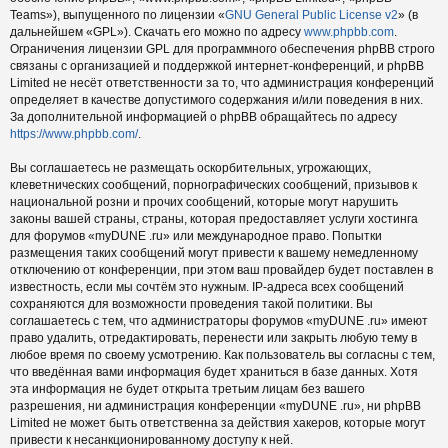
Teams»), выпущенного по лицензии «
GNU General Public License v2
» (в
дальнейшем «GPL»). Скачать его можно по адресу
www.phpbb.com
.
Ограничения лицензии GPL для программного обеспечения phpBB строго
связаны с организацией и поддержкой интернет-конференций, и phpBB
Limited не несёт ответственности за то, что администрация конференций
определяет в качестве допустимого содержания и/или поведения в них.
За дополнительной информацией о phpBB обращайтесь по адресу
https://www.phpbb.com/
.
Вы соглашаетесь не размещать оскорбительных, угрожающих,
клеветнических сообщений, порнографических сообщений, призывов к
национальной розни и прочих сообщений, которые могут нарушить
законы вашей страны, страны, которая предоставляет услуги хостинга
для форумов «myDUNE .ru» или международное право. Попытки
размещения таких сообщений могут привести к вашему немедленному
отключению от конференции, при этом ваш провайдер будет поставлен в
известность, если мы сочтём это нужным. IP-адреса всех сообщений
сохраняются для возможности проведения такой политики. Вы
соглашаетесь с тем, что администраторы форумов «myDUNE .ru» имеют
право удалить, отредактировать, перенести или закрыть любую тему в
любое время по своему усмотрению. Как пользователь вы согласны с тем,
что введённая вами информация будет храниться в базе данных. Хотя
эта информация не будет открыта третьим лицам без вашего
разрешения, ни администрация конференции «myDUNE .ru», ни phpBB
Limited не может быть ответственна за действия хакеров, которые могут
привести к несанкционированному доступу к ней.