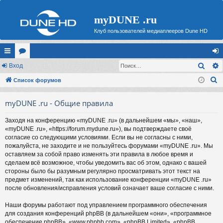
myDUNE .ru
Клуб пользователей медиаплееров Dune HD
Поис
с
Вход
ор
хо
П
ы
Список форумов
ум
д
о
лк
ы
myDUNE .ru - Общие правила
и
и
с
Заходя на конференцию «myDUNE .ru» (в дальнейшем «мы», «наш»,
к
«myDUNE .ru», «https://forum.mydune.ru»), вы подтверждаете своё
согласие со следующими условиями. Если вы не согласны с ними,
пожалуйста, не заходите и не пользуйтесь форумами «myDUNE .ru». Мы
оставляем за собой право изменять эти правила в любое время и
сделаем всё возможное, чтобы уведомить вас об этом, однако с вашей
стороны было бы разумным регулярно просматривать этот текст на
предмет изменений, так как использование конференции «myDUNE .ru»
после обновления/исправления условий означает ваше согласие с ними.
Наши форумы работают под управлением программного обеспечения
для создания конференций phpBB (в дальнейшем «они», «программное
обеспечение phpBB», «www.phpbb.com», «phpBB Limited», «phpBB