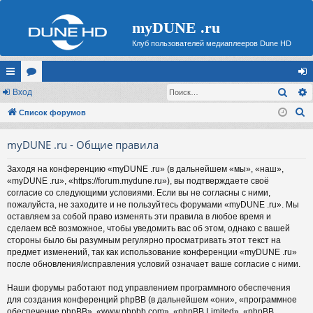
myDUNE .ru
Клуб пользователей медиаплееров Dune HD
Поис
с
Вход
ор
хо
П
ы
Список форумов
ум
д
о
лк
ы
myDUNE .ru - Общие правила
и
и
с
Заходя на конференцию «myDUNE .ru» (в дальнейшем «мы», «наш»,
к
«myDUNE .ru», «https://forum.mydune.ru»), вы подтверждаете своё
согласие со следующими условиями. Если вы не согласны с ними,
пожалуйста, не заходите и не пользуйтесь форумами «myDUNE .ru». Мы
оставляем за собой право изменять эти правила в любое время и
сделаем всё возможное, чтобы уведомить вас об этом, однако с вашей
стороны было бы разумным регулярно просматривать этот текст на
предмет изменений, так как использование конференции «myDUNE .ru»
после обновления/исправления условий означает ваше согласие с ними.
Наши форумы работают под управлением программного обеспечения
для создания конференций phpBB (в дальнейшем «они», «программное
обеспечение phpBB», «www.phpbb.com», «phpBB Limited», «phpBB