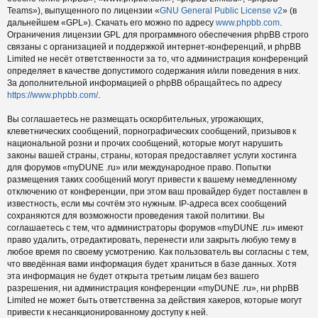
Teams»), выпущенного по лицензии «
GNU General Public License v2
» (в
дальнейшем «GPL»). Скачать его можно по адресу
www.phpbb.com
.
Ограничения лицензии GPL для программного обеспечения phpBB строго
связаны с организацией и поддержкой интернет-конференций, и phpBB
Limited не несёт ответственности за то, что администрация конференций
определяет в качестве допустимого содержания и/или поведения в них.
За дополнительной информацией о phpBB обращайтесь по адресу
https://www.phpbb.com/
.
Вы соглашаетесь не размещать оскорбительных, угрожающих,
клеветнических сообщений, порнографических сообщений, призывов к
национальной розни и прочих сообщений, которые могут нарушить
законы вашей страны, страны, которая предоставляет услуги хостинга
для форумов «myDUNE .ru» или международное право. Попытки
размещения таких сообщений могут привести к вашему немедленному
отключению от конференции, при этом ваш провайдер будет поставлен в
известность, если мы сочтём это нужным. IP-адреса всех сообщений
сохраняются для возможности проведения такой политики. Вы
соглашаетесь с тем, что администраторы форумов «myDUNE .ru» имеют
право удалить, отредактировать, перенести или закрыть любую тему в
любое время по своему усмотрению. Как пользователь вы согласны с тем,
что введённая вами информация будет храниться в базе данных. Хотя
эта информация не будет открыта третьим лицам без вашего
разрешения, ни администрация конференции «myDUNE .ru», ни phpBB
Limited не может быть ответственна за действия хакеров, которые могут
привести к несанкционированному доступу к ней.