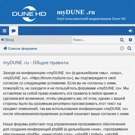
myDUNE .ru
Клуб пользователей медиаплееров Dune HD
Поис
с
Вход
ор
хо
П
ы
Список форумов
ум
д
о
лк
ы
myDUNE .ru - Общие правила
и
и
с
Заходя на конференцию «myDUNE .ru» (в дальнейшем «мы», «наш»,
к
«myDUNE .ru», «https://forum.mydune.ru»), вы подтверждаете своё
согласие со следующими условиями. Если вы не согласны с ними,
пожалуйста, не заходите и не пользуйтесь форумами «myDUNE .ru». Мы
оставляем за собой право изменять эти правила в любое время и
сделаем всё возможное, чтобы уведомить вас об этом, однако с вашей
стороны было бы разумным регулярно просматривать этот текст на
предмет изменений, так как использование конференции «myDUNE .ru»
после обновления/исправления условий означает ваше согласие с ними.
Наши форумы работают под управлением программного обеспечения
для создания конференций phpBB (в дальнейшем «они», «программное
обеспечение phpBB», «www.phpbb.com», «phpBB Limited», «phpBB