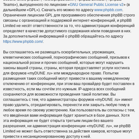
Teams»), выпущенного по лицензии «
GNU General Public License v2
» (в
дальнейшем «GPL»). Скачать его можно по адресу
www.phpbb.com
.
Ограничения лицензии GPL для программного обеспечения phpBB строго
связаны с организацией и поддержкой интернет-конференций, и phpBB
Limited не несёт ответственности за то, что администрация конференций
определяет в качестве допустимого содержания и/или поведения в них.
За дополнительной информацией о phpBB обращайтесь по адресу
https://www.phpbb.com/
.
Вы соглашаетесь не размещать оскорбительных, угрожающих,
клеветнических сообщений, порнографических сообщений, призывов к
национальной розни и прочих сообщений, которые могут нарушить
законы вашей страны, страны, которая предоставляет услуги хостинга
для форумов «myDUNE .ru» или международное право. Попытки
размещения таких сообщений могут привести к вашему немедленному
отключению от конференции, при этом ваш провайдер будет поставлен в
известность, если мы сочтём это нужным. IP-адреса всех сообщений
сохраняются для возможности проведения такой политики. Вы
соглашаетесь с тем, что администраторы форумов «myDUNE .ru» имеют
право удалить, отредактировать, перенести или закрыть любую тему в
любое время по своему усмотрению. Как пользователь вы согласны с тем,
что введённая вами информация будет храниться в базе данных. Хотя
эта информация не будет открыта третьим лицам без вашего
разрешения, ни администрация конференции «myDUNE .ru», ни phpBB
Limited не может быть ответственна за действия хакеров, которые могут
привести к несанкционированному доступу к ней.