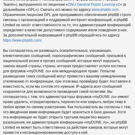
Teams»), выпущенного по лицензии «
GNU General Public License v2
» (в
дальнейшем «GPL»). Скачать его можно по адресу
www.phpbb.com
.
Ограничения лицензии GPL для программного обеспечения phpBB строго
связаны с организацией и поддержкой интернет-конференций, и phpBB
Limited не несёт ответственности за то, что администрация конференций
определяет в качестве допустимого содержания и/или поведения в них.
За дополнительной информацией о phpBB обращайтесь по адресу
https://www.phpbb.com/
.
Вы соглашаетесь не размещать оскорбительных, угрожающих,
клеветнических сообщений, порнографических сообщений, призывов к
национальной розни и прочих сообщений, которые могут нарушить
законы вашей страны, страны, которая предоставляет услуги хостинга
для форумов «myDUNE .ru» или международное право. Попытки
размещения таких сообщений могут привести к вашему немедленному
отключению от конференции, при этом ваш провайдер будет поставлен в
известность, если мы сочтём это нужным. IP-адреса всех сообщений
сохраняются для возможности проведения такой политики. Вы
соглашаетесь с тем, что администраторы форумов «myDUNE .ru» имеют
право удалить, отредактировать, перенести или закрыть любую тему в
любое время по своему усмотрению. Как пользователь вы согласны с тем,
что введённая вами информация будет храниться в базе данных. Хотя
эта информация не будет открыта третьим лицам без вашего
разрешения, ни администрация конференции «myDUNE .ru», ни phpBB
Limited не может быть ответственна за действия хакеров, которые могут
привести к несанкционированному доступу к ней.