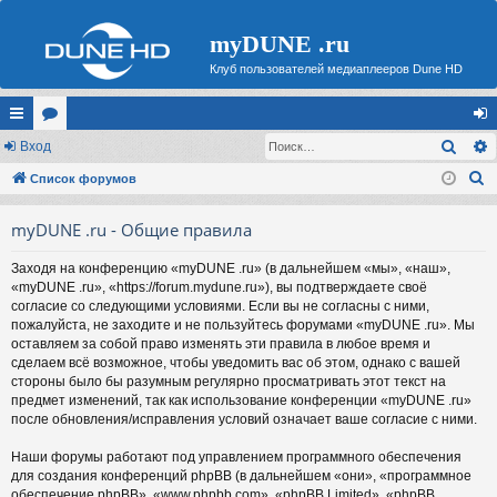
myDUNE .ru
Клуб пользователей медиаплееров Dune HD
Поис
с
Вход
ор
хо
П
ы
Список форумов
ум
д
о
лк
ы
myDUNE .ru - Общие правила
и
и
с
Заходя на конференцию «myDUNE .ru» (в дальнейшем «мы», «наш»,
к
«myDUNE .ru», «https://forum.mydune.ru»), вы подтверждаете своё
согласие со следующими условиями. Если вы не согласны с ними,
пожалуйста, не заходите и не пользуйтесь форумами «myDUNE .ru». Мы
оставляем за собой право изменять эти правила в любое время и
сделаем всё возможное, чтобы уведомить вас об этом, однако с вашей
стороны было бы разумным регулярно просматривать этот текст на
предмет изменений, так как использование конференции «myDUNE .ru»
после обновления/исправления условий означает ваше согласие с ними.
Наши форумы работают под управлением программного обеспечения
для создания конференций phpBB (в дальнейшем «они», «программное
обеспечение phpBB», «www.phpbb.com», «phpBB Limited», «phpBB