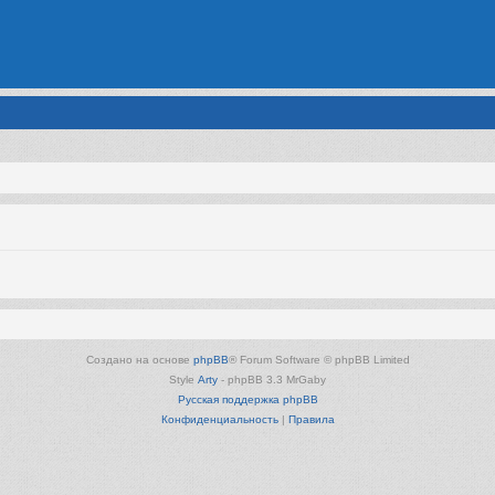
Создано на основе
phpBB
® Forum Software © phpBB Limited
Style
Arty
- phpBB 3.3 MrGaby
Русская поддержка phpBB
Конфиденциальность
|
Правила