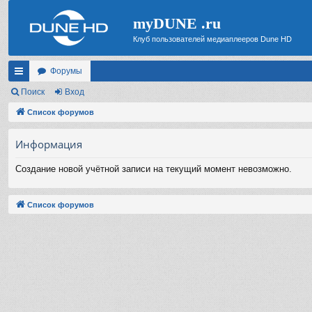
myDUNE .ru
Клуб пользователей медиаплееров Dune HD
Форумы
с
Поиск
Вход
ы
Список форумов
лк
Информация
и
Создание новой учётной записи на текущий момент невозможно.
Список форумов