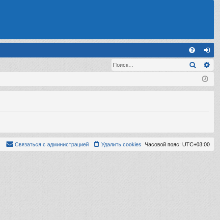
С
Поиск
Ра
FA
хо
Q
д
Связаться с администрацией
Удалить cookies
Часовой пояс:
UTC+03:00