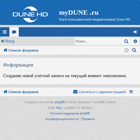
myDUNE .ru
Клуб пользователей медиаплееров Dune HD
Поис
с
Вход
ор
хо
П
ы
Список форумов
ум
д
о
лк
ы
Информация
и
и
с
Создание новой учётной записи на текущий момент невозможно.
к
Список форумов
Связаться с администрацией
Создано на основе
phpBB
® Forum Software © phpBB Limited
Style
Arty
- phpBB 3.3 MrGaby
Русская поддержка phpBB
Конфиденциальность
|
Правила