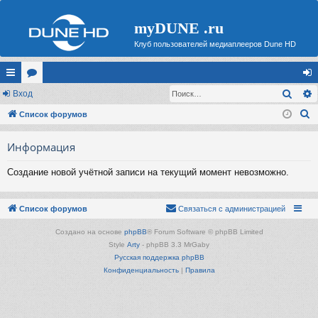
myDUNE .ru
Клуб пользователей медиаплееров Dune HD
Поис
с
Вход
ор
хо
П
ы
Список форумов
ум
д
о
лк
ы
Информация
и
и
с
Создание новой учётной записи на текущий момент невозможно.
к
Список форумов
Связаться с администрацией
Создано на основе
phpBB
® Forum Software © phpBB Limited
Style
Arty
- phpBB 3.3 MrGaby
Русская поддержка phpBB
Конфиденциальность
|
Правила