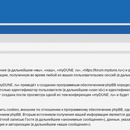
ния (в дальнейшем «мы», «наш», «myDUNE .ru», «https://forum.mydune.ru») 
ацию, полученную во время любой из ваших пользовательских сессий (в дал
yDUNE .ru» приведёт к созданию программным обеспечением phpBB определё
только идентификатор пользователя (в дальнейшем «user-id») и идентификат
 создана после просмотра одной из тем конференции «myDUNE .ru» и будет
ть cookies, внешние по отношению к программному обеспечению phpBB, однак
нием phpBB. Вторым источником получения вашей информации являются дан
тной записью Гостя (в дальнейшем «анонимные сообщения»), данные, указ
ции и авторизации (в дальнейшем «ваши сообщения»).