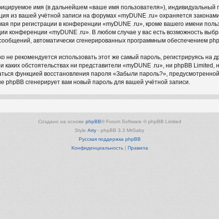
фицируемое имя (в дальнейшем «ваше имя пользователя»), индивидуальный п
ация из вашей учётной записи на форумах «myDUNE .ru» охраняется закона
я при регистрации в конференции «myDUNE .ru», кроме вашего имени пользо
ции конференции «myDUNE .ru». В любом случае у вас есть возможность выб
ия сообщений, автоматически сгенерированных программным обеспечением ph
не рекомендуется использовать этот же самый пароль, регистрируясь на дру
и каких обстоятельствах ни представители «myDUNE .ru», ни phpBB Limited, 
оваться функцией восстановления пароля «Забыли пароль?», предусмотренно
ие phpBB сгенерирует вам новый пароль для вашей учётной записи.
Создано на основе
phpBB
® Forum Software © phpBB Limited
Style
Arty
- phpBB 3.3 MrGaby
Русская поддержка phpBB
Конфиденциальность
|
Правила