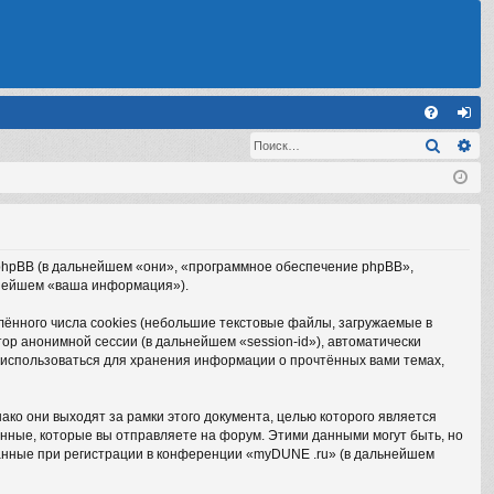
С
Поиск
Ра
FA
хо
Q
д
и phpBB (в дальнейшем «они», «программное обеспечение phpBB»,
ьнейшем «ваша информация»).
нного числа cookies (небольшие текстовые файлы, загружаемые в
ор анонимной сессии (в дальнейшем «session-id»), автоматически
 использоваться для хранения информации о прочтённых вами темах,
о они выходят за рамки этого документа, целью которого является
ные, которые вы отправляете на форум. Этими данными могут быть, но
анные при регистрации в конференции «myDUNE .ru» (в дальнейшем