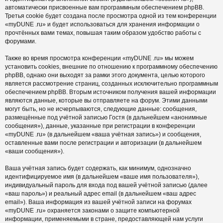
автоматически присвоенные вам программным обеспечением phpBB.
Третья cookie будет создана после просмотра одной из тем конференции
«myDUNE .ru» и будет использоваться для хранения информации о
прочтённых вами темах, повышая таким образом удобство работы с
форумами.
Также во время просмотра конференции «myDUNE .ru» мы можем
установить cookies, внешние по отношению к программному обеспечению
phpBB, однако они выходят за рамки этого документа, целью которого
является рассмотрение страниц, созданных исключительно программным
обеспечением phpBB. Вторым источником получения вашей информации
являются данные, которые вы отправляете на форум. Этими данными
могут быть, но не исчерпываются, следующие данные: сообщения,
размещённые под учётной записью Гостя (в дальнейшем «анонимные
сообщения»), данные, указанные при регистрации в конференции
«myDUNE .ru» (в дальнейшем «ваша учётная запись») и сообщения,
оставленные вами после регистрации и авторизации (в дальнейшем
«ваши сообщения»).
Ваша учётная запись будет содержать, как минимум, однозначно
идентифицируемое имя (в дальнейшем «ваше имя пользователя»),
индивидуальный пароль для входа под вашей учётной записью (далее
«ваш пароль») и реальный адрес email (в дальнейшем «ваш адрес
email»). Ваша информация из вашей учётной записи на форумах
«myDUNE .ru» охраняется законами о защите компьютерной
информации, применяемыми в стране, предоставляющей нам услуги