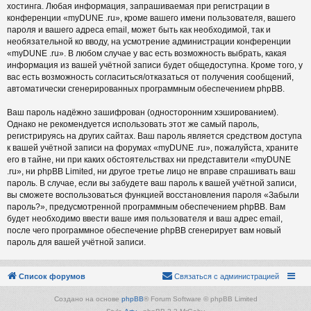
хостинга. Любая информация, запрашиваемая при регистрации в
конференции «myDUNE .ru», кроме вашего имени пользователя, вашего
пароля и вашего адреса email, может быть как необходимой, так и
необязательной ко вводу, на усмотрение администрации конференции
«myDUNE .ru». В любом случае у вас есть возможность выбрать, какая
информация из вашей учётной записи будет общедоступна. Кроме того, у
вас есть возможность согласиться/отказаться от получения сообщений,
автоматически сгенерированных программным обеспечением phpBB.
Ваш пароль надёжно зашифрован (односторонним хэшированием).
Однако не рекомендуется использовать этот же самый пароль,
регистрируясь на других сайтах. Ваш пароль является средством доступа
к вашей учётной записи на форумах «myDUNE .ru», пожалуйста, храните
его в тайне, ни при каких обстоятельствах ни представители «myDUNE
.ru», ни phpBB Limited, ни другое третье лицо не вправе спрашивать ваш
пароль. В случае, если вы забудете ваш пароль к вашей учётной записи,
вы сможете воспользоваться функцией восстановления пароля «Забыли
пароль?», предусмотренной программным обеспечением phpBB. Вам
будет необходимо ввести ваше имя пользователя и ваш адрес email,
после чего программное обеспечение phpBB сгенерирует вам новый
пароль для вашей учётной записи.
Список форумов
Связаться с администрацией
Создано на основе
phpBB
® Forum Software © phpBB Limited