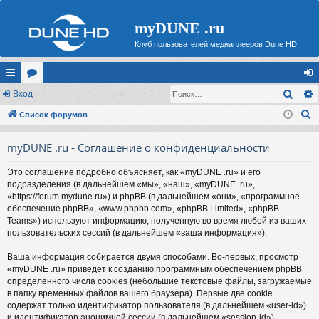
myDUNE .ru
Клуб пользователей медиаплееров Dune HD
Поис
с
Вход
ор
хо
П
ы
Список форумов
ум
д
о
лк
ы
myDUNE .ru - Соглашение о конфиденциальности
и
и
с
Это соглашение подробно объясняет, как «myDUNE .ru» и его
к
подразделения (в дальнейшем «мы», «наш», «myDUNE .ru»,
«https://forum.mydune.ru») и phpBB (в дальнейшем «они», «программное
обеспечение phpBB», «www.phpbb.com», «phpBB Limited», «phpBB
Teams») используют информацию, полученную во время любой из ваших
пользовательских сессий (в дальнейшем «ваша информация»).
Ваша информация собирается двумя способами. Во-первых, просмотр
«myDUNE .ru» приведёт к созданию программным обеспечением phpBB
определённого числа cookies (небольшие текстовые файлы, загружаемые
в папку временных файлов вашего браузера). Первые две cookie
содержат только идентификатор пользователя (в дальнейшем «user-id»)
и идентификатор анонимной сессии (в дальнейшем «session-id»),