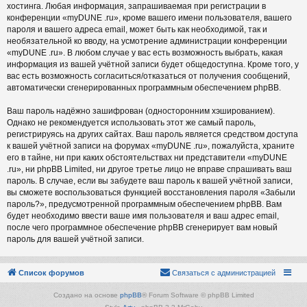
хостинга. Любая информация, запрашиваемая при регистрации в
конференции «myDUNE .ru», кроме вашего имени пользователя, вашего
пароля и вашего адреса email, может быть как необходимой, так и
необязательной ко вводу, на усмотрение администрации конференции
«myDUNE .ru». В любом случае у вас есть возможность выбрать, какая
информация из вашей учётной записи будет общедоступна. Кроме того, у
вас есть возможность согласиться/отказаться от получения сообщений,
автоматически сгенерированных программным обеспечением phpBB.
Ваш пароль надёжно зашифрован (односторонним хэшированием).
Однако не рекомендуется использовать этот же самый пароль,
регистрируясь на других сайтах. Ваш пароль является средством доступа
к вашей учётной записи на форумах «myDUNE .ru», пожалуйста, храните
его в тайне, ни при каких обстоятельствах ни представители «myDUNE
.ru», ни phpBB Limited, ни другое третье лицо не вправе спрашивать ваш
пароль. В случае, если вы забудете ваш пароль к вашей учётной записи,
вы сможете воспользоваться функцией восстановления пароля «Забыли
пароль?», предусмотренной программным обеспечением phpBB. Вам
будет необходимо ввести ваше имя пользователя и ваш адрес email,
после чего программное обеспечение phpBB сгенерирует вам новый
пароль для вашей учётной записи.
Список форумов
Связаться с администрацией
Создано на основе
phpBB
® Forum Software © phpBB Limited