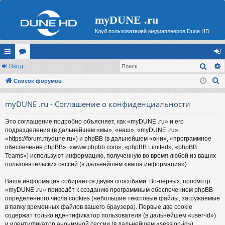
myDUNE .ru
Клуб пользователей медиаплееров Dune HD
Поис
с
Вход
ор
хо
П
ы
Список форумов
ум
д
о
лк
ы
myDUNE .ru - Соглашение о конфиденциальности
и
и
с
Это соглашение подробно объясняет, как «myDUNE .ru» и его
к
подразделения (в дальнейшем «мы», «наш», «myDUNE .ru»,
«https://forum.mydune.ru») и phpBB (в дальнейшем «они», «программное
обеспечение phpBB», «www.phpbb.com», «phpBB Limited», «phpBB
Teams») используют информацию, полученную во время любой из ваших
пользовательских сессий (в дальнейшем «ваша информация»).
Ваша информация собирается двумя способами. Во-первых, просмотр
«myDUNE .ru» приведёт к созданию программным обеспечением phpBB
определённого числа cookies (небольшие текстовые файлы, загружаемые
в папку временных файлов вашего браузера). Первые две cookie
содержат только идентификатор пользователя (в дальнейшем «user-id»)
и идентификатор анонимной сессии (в дальнейшем «session-id»),