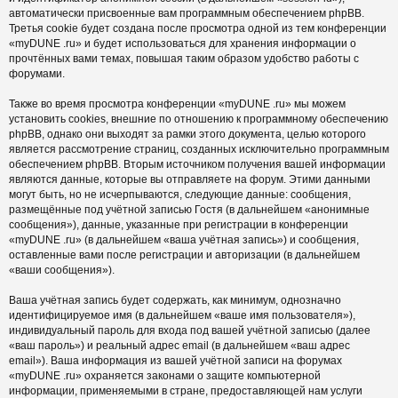
автоматически присвоенные вам программным обеспечением phpBB.
Третья cookie будет создана после просмотра одной из тем конференции
«myDUNE .ru» и будет использоваться для хранения информации о
прочтённых вами темах, повышая таким образом удобство работы с
форумами.
Также во время просмотра конференции «myDUNE .ru» мы можем
установить cookies, внешние по отношению к программному обеспечению
phpBB, однако они выходят за рамки этого документа, целью которого
является рассмотрение страниц, созданных исключительно программным
обеспечением phpBB. Вторым источником получения вашей информации
являются данные, которые вы отправляете на форум. Этими данными
могут быть, но не исчерпываются, следующие данные: сообщения,
размещённые под учётной записью Гостя (в дальнейшем «анонимные
сообщения»), данные, указанные при регистрации в конференции
«myDUNE .ru» (в дальнейшем «ваша учётная запись») и сообщения,
оставленные вами после регистрации и авторизации (в дальнейшем
«ваши сообщения»).
Ваша учётная запись будет содержать, как минимум, однозначно
идентифицируемое имя (в дальнейшем «ваше имя пользователя»),
индивидуальный пароль для входа под вашей учётной записью (далее
«ваш пароль») и реальный адрес email (в дальнейшем «ваш адрес
email»). Ваша информация из вашей учётной записи на форумах
«myDUNE .ru» охраняется законами о защите компьютерной
информации, применяемыми в стране, предоставляющей нам услуги