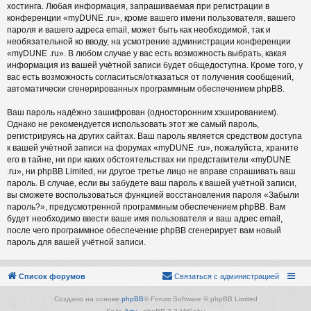
хостинга. Любая информация, запрашиваемая при регистрации в
конференции «myDUNE .ru», кроме вашего имени пользователя, вашего
пароля и вашего адреса email, может быть как необходимой, так и
необязательной ко вводу, на усмотрение администрации конференции
«myDUNE .ru». В любом случае у вас есть возможность выбрать, какая
информация из вашей учётной записи будет общедоступна. Кроме того, у
вас есть возможность согласиться/отказаться от получения сообщений,
автоматически сгенерированных программным обеспечением phpBB.
Ваш пароль надёжно зашифрован (односторонним хэшированием).
Однако не рекомендуется использовать этот же самый пароль,
регистрируясь на других сайтах. Ваш пароль является средством доступа
к вашей учётной записи на форумах «myDUNE .ru», пожалуйста, храните
его в тайне, ни при каких обстоятельствах ни представители «myDUNE
.ru», ни phpBB Limited, ни другое третье лицо не вправе спрашивать ваш
пароль. В случае, если вы забудете ваш пароль к вашей учётной записи,
вы сможете воспользоваться функцией восстановления пароля «Забыли
пароль?», предусмотренной программным обеспечением phpBB. Вам
будет необходимо ввести ваше имя пользователя и ваш адрес email,
после чего программное обеспечение phpBB сгенерирует вам новый
пароль для вашей учётной записи.
Список форумов
Связаться с администрацией
Создано на основе
phpBB
® Forum Software © phpBB Limited