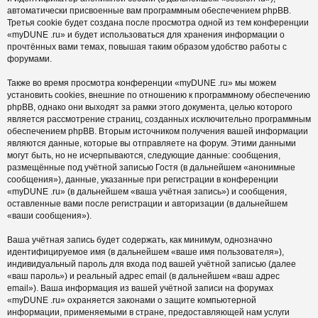
автоматически присвоенные вам программным обеспечением phpBB.
Третья cookie будет создана после просмотра одной из тем конференции
«myDUNE .ru» и будет использоваться для хранения информации о
прочтённых вами темах, повышая таким образом удобство работы с
форумами.
Также во время просмотра конференции «myDUNE .ru» мы можем
установить cookies, внешние по отношению к программному обеспечению
phpBB, однако они выходят за рамки этого документа, целью которого
является рассмотрение страниц, созданных исключительно программным
обеспечением phpBB. Вторым источником получения вашей информации
являются данные, которые вы отправляете на форум. Этими данными
могут быть, но не исчерпываются, следующие данные: сообщения,
размещённые под учётной записью Гостя (в дальнейшем «анонимные
сообщения»), данные, указанные при регистрации в конференции
«myDUNE .ru» (в дальнейшем «ваша учётная запись») и сообщения,
оставленные вами после регистрации и авторизации (в дальнейшем
«ваши сообщения»).
Ваша учётная запись будет содержать, как минимум, однозначно
идентифицируемое имя (в дальнейшем «ваше имя пользователя»),
индивидуальный пароль для входа под вашей учётной записью (далее
«ваш пароль») и реальный адрес email (в дальнейшем «ваш адрес
email»). Ваша информация из вашей учётной записи на форумах
«myDUNE .ru» охраняется законами о защите компьютерной
информации, применяемыми в стране, предоставляющей нам услуги