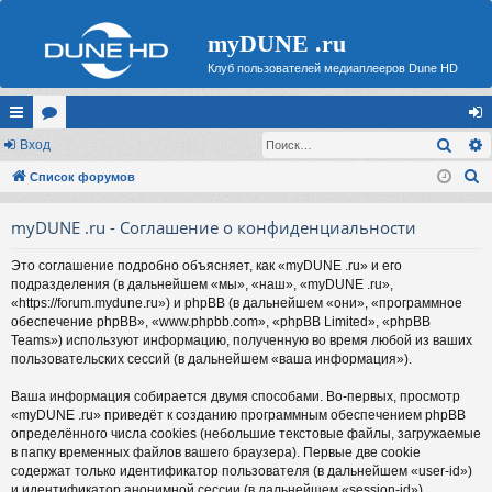
myDUNE .ru
Клуб пользователей медиаплееров Dune HD
Поис
с
Вход
ор
хо
П
ы
Список форумов
ум
д
о
лк
ы
myDUNE .ru - Соглашение о конфиденциальности
и
и
с
Это соглашение подробно объясняет, как «myDUNE .ru» и его
к
подразделения (в дальнейшем «мы», «наш», «myDUNE .ru»,
«https://forum.mydune.ru») и phpBB (в дальнейшем «они», «программное
обеспечение phpBB», «www.phpbb.com», «phpBB Limited», «phpBB
Teams») используют информацию, полученную во время любой из ваших
пользовательских сессий (в дальнейшем «ваша информация»).
Ваша информация собирается двумя способами. Во-первых, просмотр
«myDUNE .ru» приведёт к созданию программным обеспечением phpBB
определённого числа cookies (небольшие текстовые файлы, загружаемые
в папку временных файлов вашего браузера). Первые две cookie
содержат только идентификатор пользователя (в дальнейшем «user-id»)
и идентификатор анонимной сессии (в дальнейшем «session-id»),