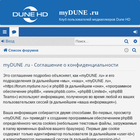
myDUNE .ru
Клуб пользователей медиаплееров Dune HD
Поис
с
Вход
ор
хо
П
ы
Список форумов
ум
д
о
лк
ы
myDUNE .ru - Соглашение о конфиденциальности
и
и
с
Это соглашение подробно объясняет, как «myDUNE .ru» и его
к
подразделения (в дальнейшем «мы», «наш», «myDUNE .ru»,
«https://forum.mydune.ru») и phpBB (в дальнейшем «они», «программное
обеспечение phpBB», «www.phpbb.com», «phpBB Limited», «phpBB
Teams») используют информацию, полученную во время любой из ваших
пользовательских сессий (в дальнейшем «ваша информация»).
Ваша информация собирается двумя способами. Во-первых, просмотр
«myDUNE .ru» приведёт к созданию программным обеспечением phpBB
определённого числа cookies (небольшие текстовые файлы, загружаемые
в папку временных файлов вашего браузера). Первые две cookie
содержат только идентификатор пользователя (в дальнейшем «user-id»)
и идентификатор анонимной сессии (в дальнейшем «session-id»),