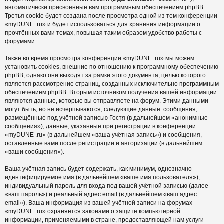
автоматически присвоенные вам программным обеспечением phpBB.
Третья cookie будет создана после просмотра одной из тем конференции
«myDUNE .ru» и будет использоваться для хранения информации о
прочтённых вами темах, повышая таким образом удобство работы с
форумами.
Также во время просмотра конференции «myDUNE .ru» мы можем
установить cookies, внешние по отношению к программному обеспечению
phpBB, однако они выходят за рамки этого документа, целью которого
является рассмотрение страниц, созданных исключительно программным
обеспечением phpBB. Вторым источником получения вашей информации
являются данные, которые вы отправляете на форум. Этими данными
могут быть, но не исчерпываются, следующие данные: сообщения,
размещённые под учётной записью Гостя (в дальнейшем «анонимные
сообщения»), данные, указанные при регистрации в конференции
«myDUNE .ru» (в дальнейшем «ваша учётная запись») и сообщения,
оставленные вами после регистрации и авторизации (в дальнейшем
«ваши сообщения»).
Ваша учётная запись будет содержать, как минимум, однозначно
идентифицируемое имя (в дальнейшем «ваше имя пользователя»),
индивидуальный пароль для входа под вашей учётной записью (далее
«ваш пароль») и реальный адрес email (в дальнейшем «ваш адрес
email»). Ваша информация из вашей учётной записи на форумах
«myDUNE .ru» охраняется законами о защите компьютерной
информации, применяемыми в стране, предоставляющей нам услуги