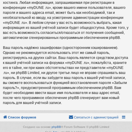
хостинга. Любая информация, запрашиваемая при регистрации в
конференции «myDUNE .ru», кроме вашего имени пользователя, вашего
пароля и вашего адреса email, может быть как необходимой, так и
необязательной ко вводу, на усмотрение администрации конференции
«myDUNE .ru». В любом случае у вас есть возможность выбрать, какая
информация из вашей учётной записи будет общедоступна. Кроме того, у
вас есть возможность согласиться/отказаться от получения сообщений,
автоматически сгенерированных программным обеспечением phpBB.
Ваш пароль надёжно зашифрован (односторонним хэшированием).
Однако не рекомендуется использовать этот же самый пароль,
регистрируясь на других сайтах. Ваш пароль является средством доступа
к вашей учётной записи на форумах «myDUNE .ru», пожалуйста, храните
его в тайне, ни при каких обстоятельствах ни представители «myDUNE
.ru», ни phpBB Limited, ни другое третье лицо не вправе спрашивать ваш
пароль. В случае, если вы забудете ваш пароль к вашей учётной записи,
вы сможете воспользоваться функцией восстановления пароля «Забыли
пароль?», предусмотренной программным обеспечением phpBB. Вам
будет необходимо ввести ваше имя пользователя и ваш адрес email,
после чего программное обеспечение phpBB сгенерирует вам новый
пароль для вашей учётной записи.
Список форумов
Связаться с администрацией
Создано на основе
phpBB
® Forum Software © phpBB Limited