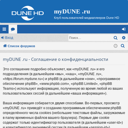
myDUNE .ru
Клуб пользователей медиаплееров Dune HD
Поис
с
Вход
ор
хо
П
ы
Список форумов
ум
д
о
лк
ы
myDUNE .ru - Соглашение о конфиденциальности
и
и
с
Это соглашение подробно объясняет, как «myDUNE .ru» и его
к
подразделения (в дальнейшем «мы», «наш», «myDUNE .ru»,
«https://forum.mydune.ru») и phpBB (в дальнейшем «они», «программное
обеспечение phpBB», «www.phpbb.com», «phpBB Limited», «phpBB
Teams») используют информацию, полученную во время любой из ваших
пользовательских сессий (в дальнейшем «ваша информация»).
Ваша информация собирается двумя способами. Во-первых, просмотр
«myDUNE .ru» приведёт к созданию программным обеспечением phpBB
определённого числа cookies (небольшие текстовые файлы, загружаемые
в папку временных файлов вашего браузера). Первые две cookie
содержат только идентификатор пользователя (в дальнейшем «user-id»)
и идентификатор анонимной сессии (в дальнейшем «session-id»),