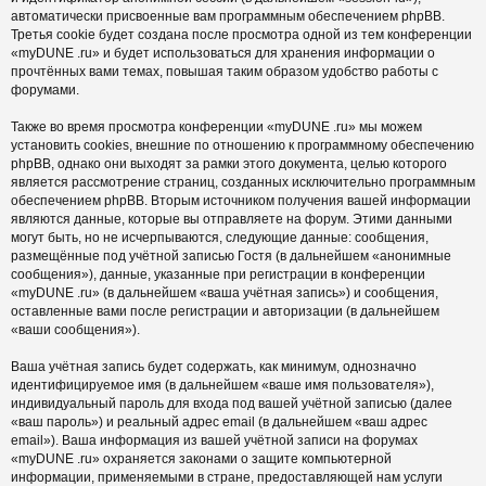
автоматически присвоенные вам программным обеспечением phpBB.
Третья cookie будет создана после просмотра одной из тем конференции
«myDUNE .ru» и будет использоваться для хранения информации о
прочтённых вами темах, повышая таким образом удобство работы с
форумами.
Также во время просмотра конференции «myDUNE .ru» мы можем
установить cookies, внешние по отношению к программному обеспечению
phpBB, однако они выходят за рамки этого документа, целью которого
является рассмотрение страниц, созданных исключительно программным
обеспечением phpBB. Вторым источником получения вашей информации
являются данные, которые вы отправляете на форум. Этими данными
могут быть, но не исчерпываются, следующие данные: сообщения,
размещённые под учётной записью Гостя (в дальнейшем «анонимные
сообщения»), данные, указанные при регистрации в конференции
«myDUNE .ru» (в дальнейшем «ваша учётная запись») и сообщения,
оставленные вами после регистрации и авторизации (в дальнейшем
«ваши сообщения»).
Ваша учётная запись будет содержать, как минимум, однозначно
идентифицируемое имя (в дальнейшем «ваше имя пользователя»),
индивидуальный пароль для входа под вашей учётной записью (далее
«ваш пароль») и реальный адрес email (в дальнейшем «ваш адрес
email»). Ваша информация из вашей учётной записи на форумах
«myDUNE .ru» охраняется законами о защите компьютерной
информации, применяемыми в стране, предоставляющей нам услуги