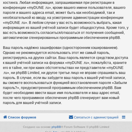
хостинга. Любая информация, запрашиваемая при регистрации в
конференции «myDUNE .ru», кроме вашего имени пользователя, вашего
пароля и вашего адреса email, может быть как необходимой, так и
необязательной ко вводу, на усмотрение администрации конференции
«myDUNE .ru». В любом случае у вас есть возможность выбрать, какая
информация из вашей учётной записи будет общедоступна. Кроме того, у
вас есть возможность согласиться/отказаться от получения сообщений,
автоматически сгенерированных программным обеспечением phpBB.
Ваш пароль надёжно зашифрован (односторонним хэшированием).
Однако не рекомендуется использовать этот же самый пароль,
регистрируясь на других сайтах. Ваш пароль является средством доступа
к вашей учётной записи на форумах «myDUNE .ru», пожалуйста, храните
его в тайне, ни при каких обстоятельствах ни представители «myDUNE
.ru», ни phpBB Limited, ни другое третье лицо не вправе спрашивать ваш
пароль. В случае, если вы забудете ваш пароль к вашей учётной записи,
вы сможете воспользоваться функцией восстановления пароля «Забыли
пароль?», предусмотренной программным обеспечением phpBB. Вам
будет необходимо ввести ваше имя пользователя и ваш адрес email,
после чего программное обеспечение phpBB сгенерирует вам новый
пароль для вашей учётной записи.
Список форумов
Связаться с администрацией
Создано на основе
phpBB
® Forum Software © phpBB Limited