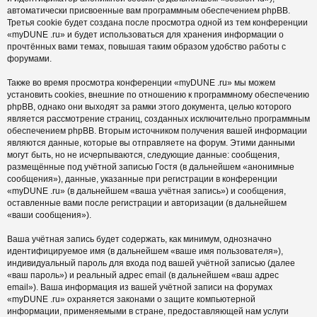
автоматически присвоенные вам программным обеспечением phpBB.
Третья cookie будет создана после просмотра одной из тем конференции
«myDUNE .ru» и будет использоваться для хранения информации о
прочтённых вами темах, повышая таким образом удобство работы с
форумами.
Также во время просмотра конференции «myDUNE .ru» мы можем
установить cookies, внешние по отношению к программному обеспечению
phpBB, однако они выходят за рамки этого документа, целью которого
является рассмотрение страниц, созданных исключительно программным
обеспечением phpBB. Вторым источником получения вашей информации
являются данные, которые вы отправляете на форум. Этими данными
могут быть, но не исчерпываются, следующие данные: сообщения,
размещённые под учётной записью Гостя (в дальнейшем «анонимные
сообщения»), данные, указанные при регистрации в конференции
«myDUNE .ru» (в дальнейшем «ваша учётная запись») и сообщения,
оставленные вами после регистрации и авторизации (в дальнейшем
«ваши сообщения»).
Ваша учётная запись будет содержать, как минимум, однозначно
идентифицируемое имя (в дальнейшем «ваше имя пользователя»),
индивидуальный пароль для входа под вашей учётной записью (далее
«ваш пароль») и реальный адрес email (в дальнейшем «ваш адрес
email»). Ваша информация из вашей учётной записи на форумах
«myDUNE .ru» охраняется законами о защите компьютерной
информации, применяемыми в стране, предоставляющей нам услуги