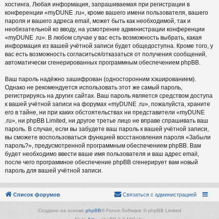
хостинга. Любая информация, запрашиваемая при регистрации в
конференции «myDUNE .ru», кроме вашего имени пользователя, вашего
пароля и вашего адреса email, может быть как необходимой, так и
необязательной ко вводу, на усмотрение администрации конференции
«myDUNE .ru». В любом случае у вас есть возможность выбрать, какая
информация из вашей учётной записи будет общедоступна. Кроме того, у
вас есть возможность согласиться/отказаться от получения сообщений,
автоматически сгенерированных программным обеспечением phpBB.
Ваш пароль надёжно зашифрован (односторонним хэшированием).
Однако не рекомендуется использовать этот же самый пароль,
регистрируясь на других сайтах. Ваш пароль является средством доступа
к вашей учётной записи на форумах «myDUNE .ru», пожалуйста, храните
его в тайне, ни при каких обстоятельствах ни представители «myDUNE
.ru», ни phpBB Limited, ни другое третье лицо не вправе спрашивать ваш
пароль. В случае, если вы забудете ваш пароль к вашей учётной записи,
вы сможете воспользоваться функцией восстановления пароля «Забыли
пароль?», предусмотренной программным обеспечением phpBB. Вам
будет необходимо ввести ваше имя пользователя и ваш адрес email,
после чего программное обеспечение phpBB сгенерирует вам новый
пароль для вашей учётной записи.
Список форумов
Связаться с администрацией
Создано на основе
phpBB
® Forum Software © phpBB Limited