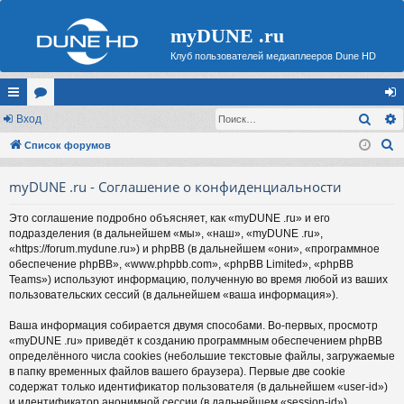
myDUNE .ru
Клуб пользователей медиаплееров Dune HD
Поис
с
Вход
ор
хо
П
ы
Список форумов
ум
д
о
лк
ы
myDUNE .ru - Соглашение о конфиденциальности
и
и
с
Это соглашение подробно объясняет, как «myDUNE .ru» и его
к
подразделения (в дальнейшем «мы», «наш», «myDUNE .ru»,
«https://forum.mydune.ru») и phpBB (в дальнейшем «они», «программное
обеспечение phpBB», «www.phpbb.com», «phpBB Limited», «phpBB
Teams») используют информацию, полученную во время любой из ваших
пользовательских сессий (в дальнейшем «ваша информация»).
Ваша информация собирается двумя способами. Во-первых, просмотр
«myDUNE .ru» приведёт к созданию программным обеспечением phpBB
определённого числа cookies (небольшие текстовые файлы, загружаемые
в папку временных файлов вашего браузера). Первые две cookie
содержат только идентификатор пользователя (в дальнейшем «user-id»)
и идентификатор анонимной сессии (в дальнейшем «session-id»),