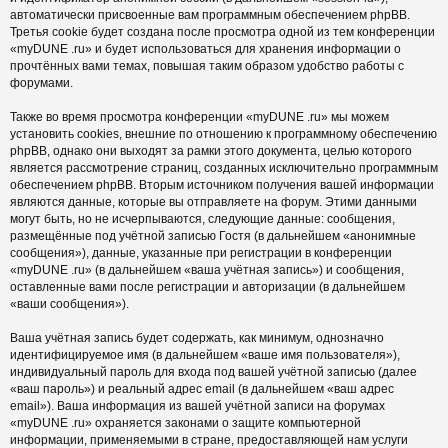
автоматически присвоенные вам программным обеспечением phpBB.
Третья cookie будет создана после просмотра одной из тем конференции
«myDUNE .ru» и будет использоваться для хранения информации о
прочтённых вами темах, повышая таким образом удобство работы с
форумами.
Также во время просмотра конференции «myDUNE .ru» мы можем
установить cookies, внешние по отношению к программному обеспечению
phpBB, однако они выходят за рамки этого документа, целью которого
является рассмотрение страниц, созданных исключительно программным
обеспечением phpBB. Вторым источником получения вашей информации
являются данные, которые вы отправляете на форум. Этими данными
могут быть, но не исчерпываются, следующие данные: сообщения,
размещённые под учётной записью Гостя (в дальнейшем «анонимные
сообщения»), данные, указанные при регистрации в конференции
«myDUNE .ru» (в дальнейшем «ваша учётная запись») и сообщения,
оставленные вами после регистрации и авторизации (в дальнейшем
«ваши сообщения»).
Ваша учётная запись будет содержать, как минимум, однозначно
идентифицируемое имя (в дальнейшем «ваше имя пользователя»),
индивидуальный пароль для входа под вашей учётной записью (далее
«ваш пароль») и реальный адрес email (в дальнейшем «ваш адрес
email»). Ваша информация из вашей учётной записи на форумах
«myDUNE .ru» охраняется законами о защите компьютерной
информации, применяемыми в стране, предоставляющей нам услуги