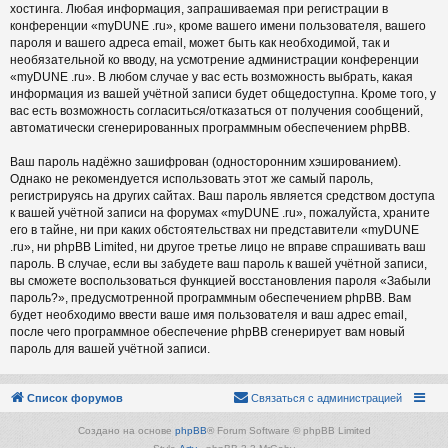
хостинга. Любая информация, запрашиваемая при регистрации в
конференции «myDUNE .ru», кроме вашего имени пользователя, вашего
пароля и вашего адреса email, может быть как необходимой, так и
необязательной ко вводу, на усмотрение администрации конференции
«myDUNE .ru». В любом случае у вас есть возможность выбрать, какая
информация из вашей учётной записи будет общедоступна. Кроме того, у
вас есть возможность согласиться/отказаться от получения сообщений,
автоматически сгенерированных программным обеспечением phpBB.
Ваш пароль надёжно зашифрован (односторонним хэшированием).
Однако не рекомендуется использовать этот же самый пароль,
регистрируясь на других сайтах. Ваш пароль является средством доступа
к вашей учётной записи на форумах «myDUNE .ru», пожалуйста, храните
его в тайне, ни при каких обстоятельствах ни представители «myDUNE
.ru», ни phpBB Limited, ни другое третье лицо не вправе спрашивать ваш
пароль. В случае, если вы забудете ваш пароль к вашей учётной записи,
вы сможете воспользоваться функцией восстановления пароля «Забыли
пароль?», предусмотренной программным обеспечением phpBB. Вам
будет необходимо ввести ваше имя пользователя и ваш адрес email,
после чего программное обеспечение phpBB сгенерирует вам новый
пароль для вашей учётной записи.
Список форумов
Связаться с администрацией
Создано на основе
phpBB
® Forum Software © phpBB Limited