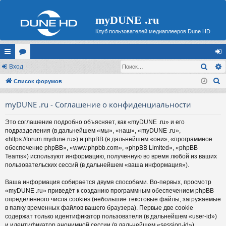
myDUNE .ru
Клуб пользователей медиаплееров Dune HD
Поис
с
Вход
ор
хо
П
ы
Список форумов
ум
д
о
лк
ы
myDUNE .ru - Соглашение о конфиденциальности
и
и
с
Это соглашение подробно объясняет, как «myDUNE .ru» и его
к
подразделения (в дальнейшем «мы», «наш», «myDUNE .ru»,
«https://forum.mydune.ru») и phpBB (в дальнейшем «они», «программное
обеспечение phpBB», «www.phpbb.com», «phpBB Limited», «phpBB
Teams») используют информацию, полученную во время любой из ваших
пользовательских сессий (в дальнейшем «ваша информация»).
Ваша информация собирается двумя способами. Во-первых, просмотр
«myDUNE .ru» приведёт к созданию программным обеспечением phpBB
определённого числа cookies (небольшие текстовые файлы, загружаемые
в папку временных файлов вашего браузера). Первые две cookie
содержат только идентификатор пользователя (в дальнейшем «user-id»)
и идентификатор анонимной сессии (в дальнейшем «session-id»),