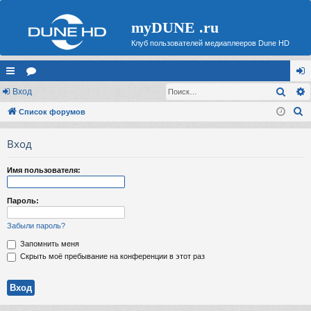
myDUNE .ru
Клуб пользователей медиаплееров Dune HD
Поис
с
Вход
ор
хо
П
ы
Список форумов
ум
д
о
лк
ы
Вход
и
и
с
Имя пользователя:
к
Пароль:
Забыли пароль?
Запомнить меня
Скрыть моё пребывание на конференции в этот раз