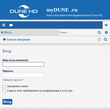
myDUNE .ru
Клуб пользователей медиаплееров Dune HD
Поис
с
Вход
ор
хо
П
ы
Список форумов
ум
д
о
лк
ы
Вход
и
и
с
Имя пользователя:
к
Пароль:
Забыли пароль?
Запомнить меня
Скрыть моё пребывание на конференции в этот раз