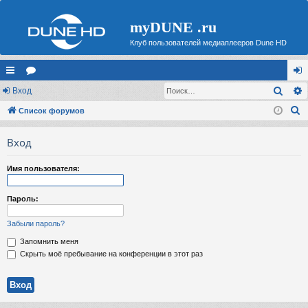
myDUNE .ru
Клуб пользователей медиаплееров Dune HD
Поис
с
Вход
ор
хо
П
ы
Список форумов
ум
д
о
лк
ы
Вход
и
и
с
Имя пользователя:
к
Пароль:
Забыли пароль?
Запомнить меня
Скрыть моё пребывание на конференции в этот раз