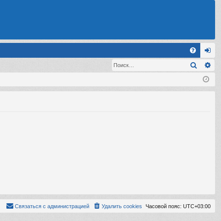
С
Поиск
Ра
FA
хо
Q
д
Связаться с администрацией
Удалить cookies
Часовой пояс:
UTC+03:00