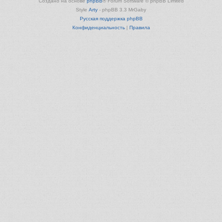
Создано на основе
phpBB
® Forum Software © phpBB Limited
Style
Arty
- phpBB 3.3 MrGaby
Русская поддержка phpBB
Конфиденциальность
|
Правила