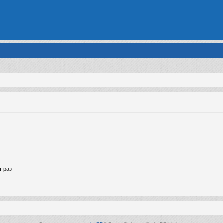
т раз