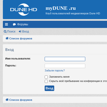
myDUNE .ru
Клуб пользователей медиаплееров Dune HD
Форумы
с
Поиск
Вход
ы
Список форумов
лк
Вход
и
Имя пользователя:
Пароль:
Забыли пароль?
Запомнить меня
Скрыть моё пребывание на конференции в это
Список форумов