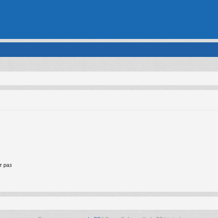
т раз