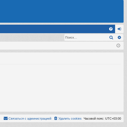
С
Поиск
Ра
FA
хо
Q
д
Связаться с администрацией
Удалить cookies
Часовой пояс:
UTC+03:00