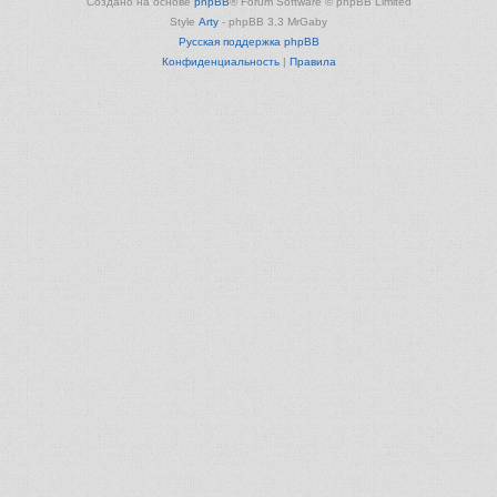
Создано на основе
phpBB
® Forum Software © phpBB Limited
Style
Arty
- phpBB 3.3 MrGaby
Русская поддержка phpBB
Конфиденциальность
|
Правила