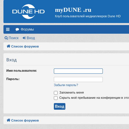
myDUNE .ru
Клуб пользователей медиаплееров Dune HD
Форумы
с
Поиск
Вход
ы
Список форумов
лк
Вход
и
Имя пользователя:
Пароль:
Забыли пароль?
Запомнить меня
Скрыть моё пребывание на конференции в это
Список форумов