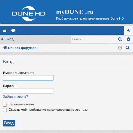
myDUNE .ru
Клуб пользователей медиаплееров Dune HD
Поис
с
Вход
ор
хо
П
ы
Список форумов
ум
д
о
лк
ы
Вход
и
и
с
Имя пользователя:
к
Пароль:
Забыли пароль?
Запомнить меня
Скрыть моё пребывание на конференции в этот раз