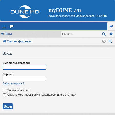
myDUNE .ru
Клуб пользователей медиаплееров Dune HD
Поис
с
Вход
ор
хо
П
ы
Список форумов
ум
д
о
лк
ы
Вход
и
и
с
Имя пользователя:
к
Пароль:
Забыли пароль?
Запомнить меня
Скрыть моё пребывание на конференции в этот раз