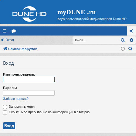
myDUNE .ru
Клуб пользователей медиаплееров Dune HD
Поис
с
Вход
ор
хо
П
ы
Список форумов
ум
д
о
лк
ы
Вход
и
и
с
Имя пользователя:
к
Пароль:
Забыли пароль?
Запомнить меня
Скрыть моё пребывание на конференции в этот раз