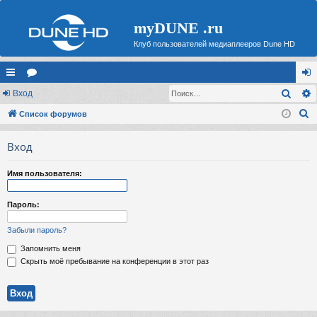
myDUNE .ru
Клуб пользователей медиаплееров Dune HD
Поис
с
Вход
ор
хо
П
ы
Список форумов
ум
д
о
лк
ы
Вход
и
и
с
Имя пользователя:
к
Пароль:
Забыли пароль?
Запомнить меня
Скрыть моё пребывание на конференции в этот раз