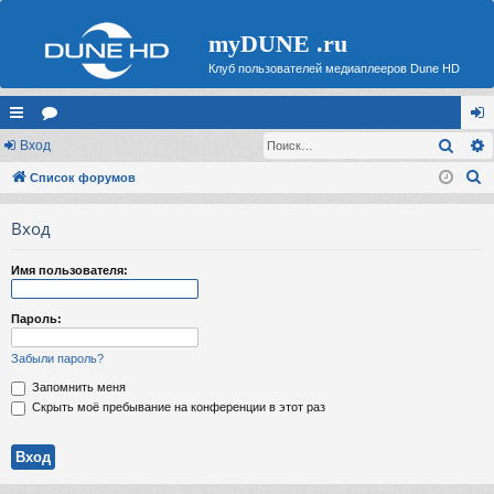
myDUNE .ru
Клуб пользователей медиаплееров Dune HD
Поис
с
Вход
ор
хо
П
ы
Список форумов
ум
д
о
лк
ы
Вход
и
и
с
Имя пользователя:
к
Пароль:
Забыли пароль?
Запомнить меня
Скрыть моё пребывание на конференции в этот раз