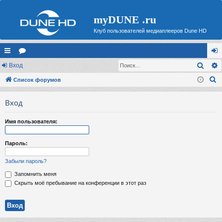
myDUNE .ru
Клуб пользователей медиаплееров Dune HD
Поис
с
Вход
ор
хо
П
ы
Список форумов
ум
д
о
лк
ы
Вход
и
и
с
Имя пользователя:
к
Пароль:
Забыли пароль?
Запомнить меня
Скрыть моё пребывание на конференции в этот раз