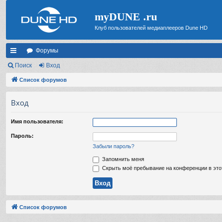
myDUNE .ru
Клуб пользователей медиаплееров Dune HD
Форумы
с
Поиск
Вход
ы
Список форумов
лк
Вход
и
Имя пользователя:
Пароль:
Забыли пароль?
Запомнить меня
Скрыть моё пребывание на конференции в это
Список форумов