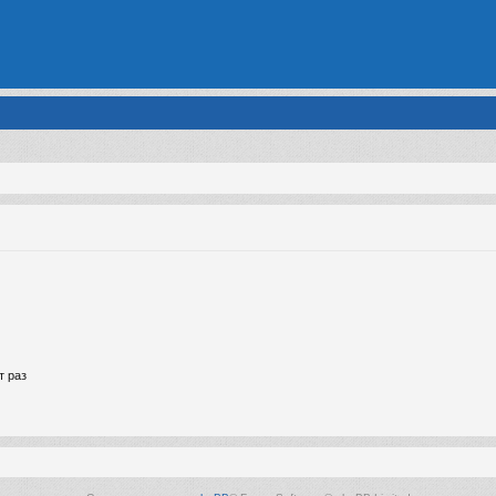
т раз