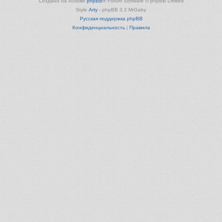
Создано на основе
phpBB
® Forum Software © phpBB Limited
Style
Arty
- phpBB 3.3 MrGaby
Русская поддержка phpBB
Конфиденциальность
|
Правила