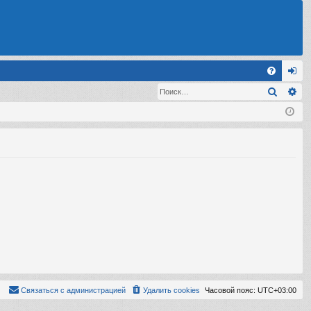
С
Поиск
Ра
FA
хо
Q
д
Связаться с администрацией
Удалить cookies
Часовой пояс:
UTC+03:00