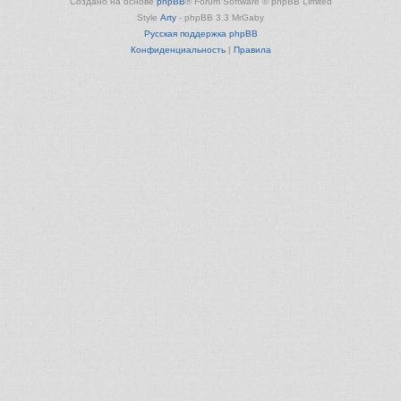
Создано на основе
phpBB
® Forum Software © phpBB Limited
Style
Arty
- phpBB 3.3 MrGaby
Русская поддержка phpBB
Конфиденциальность
|
Правила