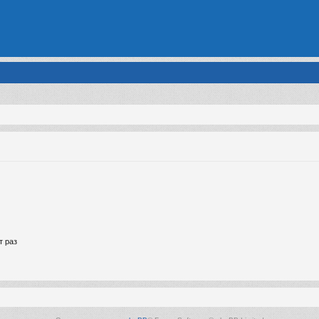
т раз