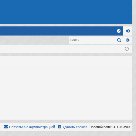
С
Поиск
Ра
FA
хо
Q
д
Связаться с администрацией
Удалить cookies
Часовой пояс:
UTC+03:00