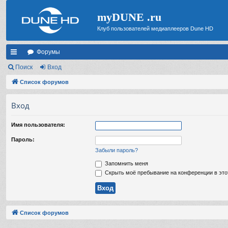
myDUNE .ru
Клуб пользователей медиаплееров Dune HD
Форумы
с
Поиск
Вход
ы
Список форумов
лк
Вход
и
Имя пользователя:
Пароль:
Забыли пароль?
Запомнить меня
Скрыть моё пребывание на конференции в это
Список форумов