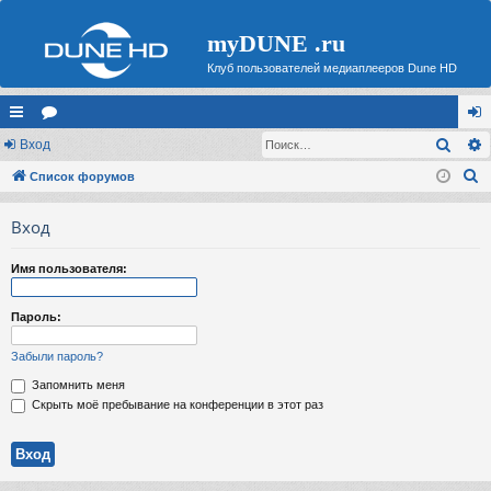
myDUNE .ru
Клуб пользователей медиаплееров Dune HD
Поис
с
Вход
ор
хо
П
ы
Список форумов
ум
д
о
лк
ы
Вход
и
и
с
Имя пользователя:
к
Пароль:
Забыли пароль?
Запомнить меня
Скрыть моё пребывание на конференции в этот раз