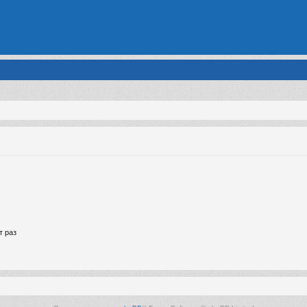
т раз