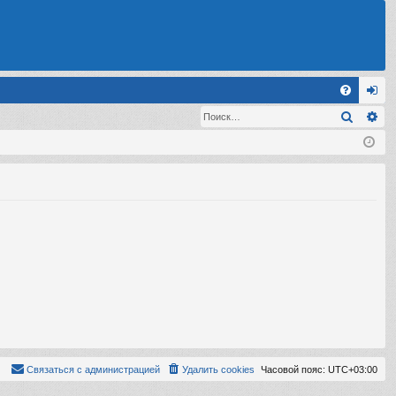
С
Поиск
Ра
FA
хо
Q
д
Связаться с администрацией
Удалить cookies
Часовой пояс:
UTC+03:00