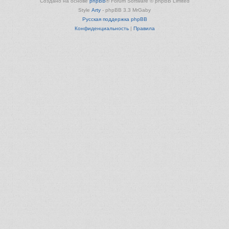
Создано на основе
phpBB
® Forum Software © phpBB Limited
Style
Arty
- phpBB 3.3 MrGaby
Русская поддержка phpBB
Конфиденциальность
|
Правила