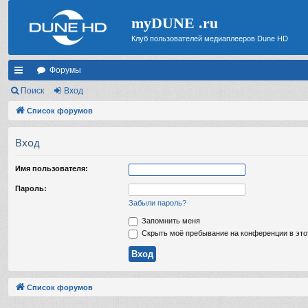
myDUNE .ru
Клуб пользователей медиаплееров Dune HD
Форумы
с
Поиск
Вход
ы
Список форумов
лк
Вход
и
Имя пользователя:
Пароль:
Забыли пароль?
Запомнить меня
Скрыть моё пребывание на конференции в это
Список форумов