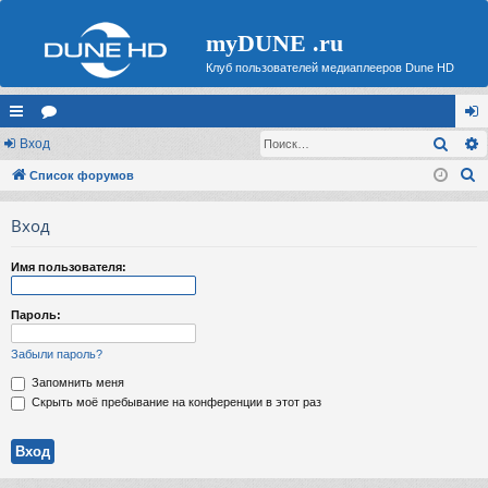
myDUNE .ru
Клуб пользователей медиаплееров Dune HD
Поис
с
Вход
ор
хо
П
ы
Список форумов
ум
д
о
лк
ы
Вход
и
и
с
Имя пользователя:
к
Пароль:
Забыли пароль?
Запомнить меня
Скрыть моё пребывание на конференции в этот раз