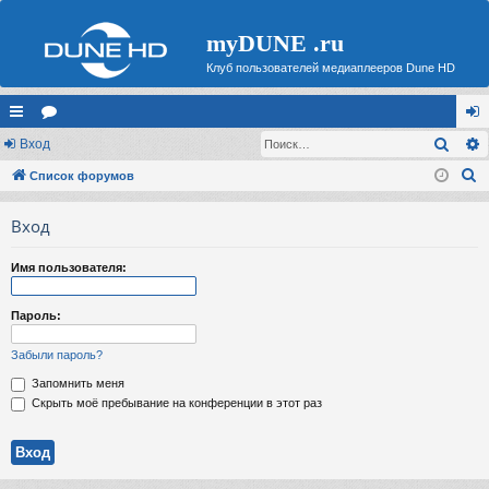
myDUNE .ru
Клуб пользователей медиаплееров Dune HD
Поис
с
Вход
ор
хо
П
ы
Список форумов
ум
д
о
лк
ы
Вход
и
и
с
Имя пользователя:
к
Пароль:
Забыли пароль?
Запомнить меня
Скрыть моё пребывание на конференции в этот раз