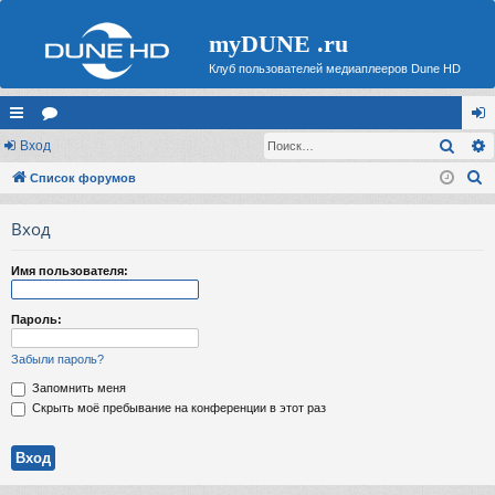
myDUNE .ru
Клуб пользователей медиаплееров Dune HD
Поис
с
Вход
ор
хо
П
ы
Список форумов
ум
д
о
лк
ы
Вход
и
и
с
Имя пользователя:
к
Пароль:
Забыли пароль?
Запомнить меня
Скрыть моё пребывание на конференции в этот раз