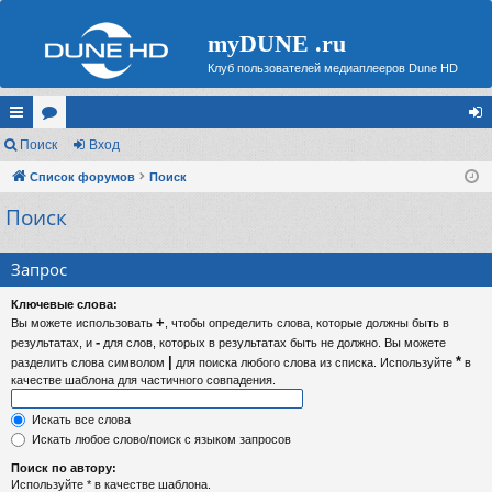
myDUNE .ru
Клуб пользователей медиаплееров Dune HD
с
Поиск
ор
Вход
хо
ы
Список форумов
ум
Поиск
д
Поиск
лк
ы
и
Запрос
Ключевые слова:
+
Вы можете использовать
, чтобы определить слова, которые должны быть в
-
результатах, и
для слов, которых в результатах быть не должно. Вы можете
|
*
разделить слова символом
для поиска любого слова из списка. Используйте
в
качестве шаблона для частичного совпадения.
Искать все слова
Искать любое слово/поиск с языком запросов
Поиск по автору:
Используйте * в качестве шаблона.