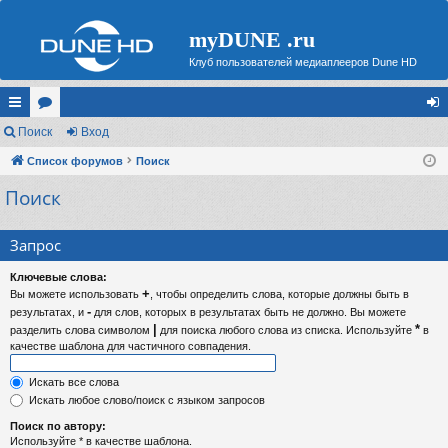
myDUNE .ru
Клуб пользователей медиаплееров Dune HD
с
Поиск
ор
Вход
хо
ы
Список форумов
ум
Поиск
д
Поиск
лк
ы
и
Запрос
Ключевые слова:
+
Вы можете использовать
, чтобы определить слова, которые должны быть в
-
результатах, и
для слов, которых в результатах быть не должно. Вы можете
|
*
разделить слова символом
для поиска любого слова из списка. Используйте
в
качестве шаблона для частичного совпадения.
Искать все слова
Искать любое слово/поиск с языком запросов
Поиск по автору:
Используйте * в качестве шаблона.