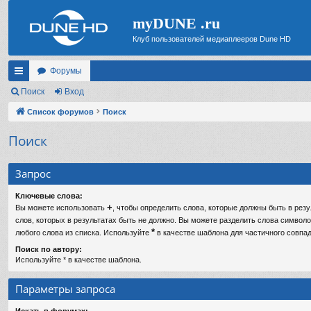
myDUNE .ru
Клуб пользователей медиаплееров Dune HD
Форумы
с
Поиск
Вход
ы
Список форумов
Поиск
лк
Поиск
и
Запрос
Ключевые слова:
+
Вы можете использовать
, чтобы определить слова, которые должны быть в резу
слов, которых в результатах быть не должно. Вы можете разделить слова символ
*
любого слова из списка. Используйте
в качестве шаблона для частичного совпад
Поиск по автору:
Используйте * в качестве шаблона.
Параметры запроса
Искать в форумах: