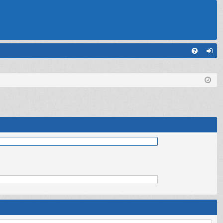
С
FA
хо
Q
д