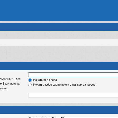
-
льтатах, и
для
Искать все слова
|
ом
для поиска
Искать любое слово/поиск с языком запросов
ения.