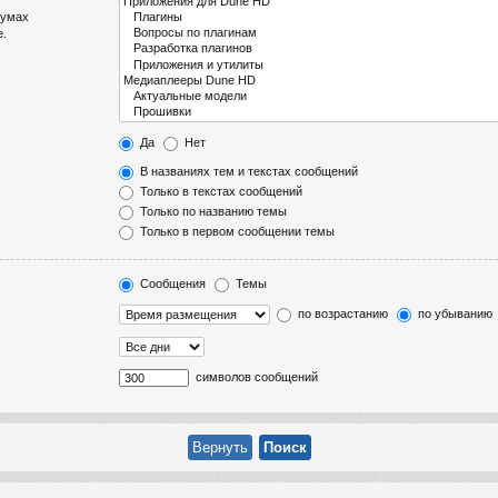
румах
е.
Да
Нет
В названиях тем и текстах сообщений
Только в текстах сообщений
Только по названию темы
Только в первом сообщении темы
Сообщения
Темы
по возрастанию
по убыванию
символов сообщений