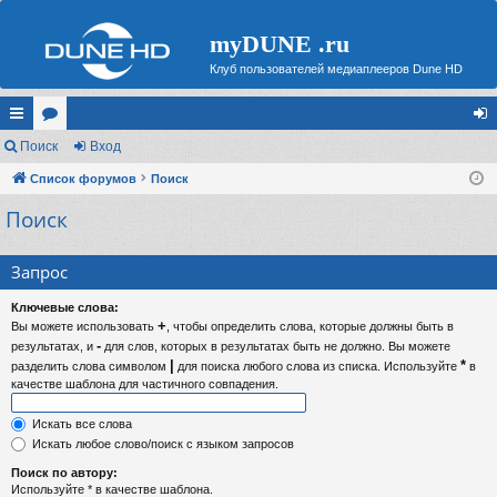
myDUNE .ru
Клуб пользователей медиаплееров Dune HD
с
Поиск
ор
Вход
хо
ы
Список форумов
ум
Поиск
д
Поиск
лк
ы
и
Запрос
Ключевые слова:
+
Вы можете использовать
, чтобы определить слова, которые должны быть в
-
результатах, и
для слов, которых в результатах быть не должно. Вы можете
|
*
разделить слова символом
для поиска любого слова из списка. Используйте
в
качестве шаблона для частичного совпадения.
Искать все слова
Искать любое слово/поиск с языком запросов
Поиск по автору:
Используйте * в качестве шаблона.