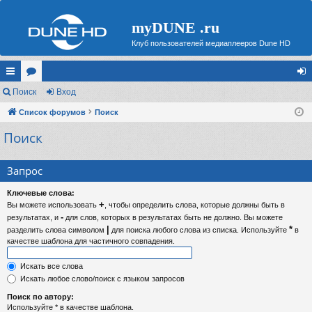
myDUNE .ru
Клуб пользователей медиаплееров Dune HD
с
Поиск
ор
Вход
хо
ы
Список форумов
ум
Поиск
д
Поиск
лк
ы
и
Запрос
Ключевые слова:
+
Вы можете использовать
, чтобы определить слова, которые должны быть в
-
результатах, и
для слов, которых в результатах быть не должно. Вы можете
|
*
разделить слова символом
для поиска любого слова из списка. Используйте
в
качестве шаблона для частичного совпадения.
Искать все слова
Искать любое слово/поиск с языком запросов
Поиск по автору:
Используйте * в качестве шаблона.