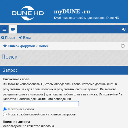
myDUNE .ru
Клуб пользователей медиаплееров Dune HD
с
Поиск
ор
Вход
хо
ы
Список форумов
ум
Поиск
д
Поиск
лк
ы
и
Запрос
Ключевые слова:
+
Вы можете использовать
, чтобы определить слова, которые должны быть в
-
результатах, и
для слов, которых в результатах быть не должно. Вы можете
|
*
разделить слова символом
для поиска любого слова из списка. Используйте
в
качестве шаблона для частичного совпадения.
Искать все слова
Искать любое слово/поиск с языком запросов
Поиск по автору:
Используйте * в качестве шаблона.