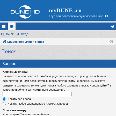
myDUNE .ru
Клуб пользователей медиаплееров Dune HD
с
Поиск
ор
Вход
хо
ы
Список форумов
ум
Поиск
д
Поиск
лк
ы
и
Запрос
Ключевые слова:
+
Вы можете использовать
, чтобы определить слова, которые должны быть в
-
результатах, и
для слов, которых в результатах быть не должно. Вы можете
|
*
разделить слова символом
для поиска любого слова из списка. Используйте
в
качестве шаблона для частичного совпадения.
Искать все слова
Искать любое слово/поиск с языком запросов
Поиск по автору:
Используйте * в качестве шаблона.